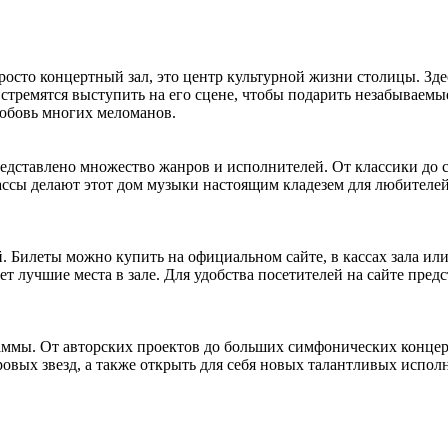
о концертный зал, это центр культурной жизни столицы. Здесь
 стремятся выступить на его сцене, чтобы подарить незабываем
юбовь многих меломанов.
едставлено множество жанров и исполнителей. От классики до 
лассы делают этот дом музыки настоящим кладезем для любителей
илеты можно купить на официальном сайте, в кассах зала или 
т лучшие места в зале. Для удобства посетителей на сайте предс
ы. От авторских проектов до больших симфонических концерто
овых звезд, а также открыть для себя новых талантливых испо