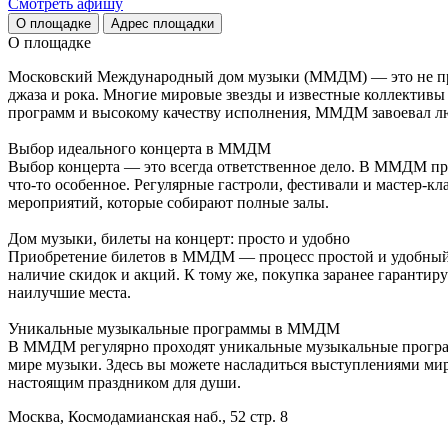
Cмотреть афишу
О площадке
Адрес площадки
О площадке
Московский Международный дом музыки (ММДМ) — это не прост
джаза и рока. Многие мировые звезды и известные коллективы
программ и высокому качеству исполнения, ММДМ завоевал л
Выбор идеального концерта в ММДМ
Выбор концерта — это всегда ответственное дело. В ММДМ пр
что-то особенное. Регулярные гастроли, фестивали и мастер-к
мероприятий, которые собирают полные залы.
Дом музыки, билеты на концерт: просто и удобно
Приобретение билетов в ММДМ — процесс простой и удобный. Б
наличие скидок и акций. К тому же, покупка заранее гарантируе
наилучшие места.
Уникальные музыкальные программы в ММДМ
В ММДМ регулярно проходят уникальные музыкальные программ
мире музыки. Здесь вы можете насладиться выступлениями мир
настоящим праздником для души.
Москва, Космодамианская наб., 52 стр. 8