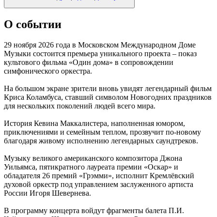
О событии
29 ноября 2026 года в Московском Международном Доме
Музыки состоится премьера уникального проекта – показ
культового фильма «Один дома» в сопровождении
симфонического оркестра.
На большом экране зрители вновь увидят легендарный фильм
Криса Коламбуса, ставший символом Новогодних праздников
для нескольких поколений людей всего мира.
История Кевина Маккалистера, наполненная юмором,
приключениями и семейным теплом, прозвучит по-новому
благодаря живому исполнению легендарных саундтреков.
Музыку великого американского композитора Джона
Уильямса, пятикратного лауреата премии «Оскар» и
обладателя 26 премий «Грэмми», исполнит Кремлёвский
духовой оркестр под управлением заслуженного артиста
России Игоря Шевернева.
В программу концерта войдут фрагменты балета П.И.