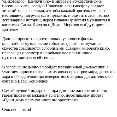
Чайковского «Щелкунчик» и мировые Рождественские
песенные хиты, особую Новогоднюю атмосферу создаст
детский хор со свечами, а чтобы каждый зритель смог по-
настоящему погрузиться в праздник и ощутить себя частью
легендарной истории, перед началом действия музыканты в
костюмах Санта-Клаусов и Дедов Морозов выйдут прямо к
зрителям!
Данный проект не просто показ культового фильма, а
масштабное музыкальное событие, где живое звучание
оркестра соединяется с любимыми сценами мирового кино,
превращая просмотр в незабываемое праздничное
путешествие для всей семьи.
В завершение фильма пройдёт праздничный джем-сейшн с
участием одного из лучших духовых оркестров мира, детского
хора и обладательницы невероятного лирико-драматического
сопрано Веры Кононовой.
Самый лучший подарок — праздничное настроение и оно
гарантированно каждому зрителю, посетившему проект
«Один дома с симфоническим оркестром»!
Счастье — есть!