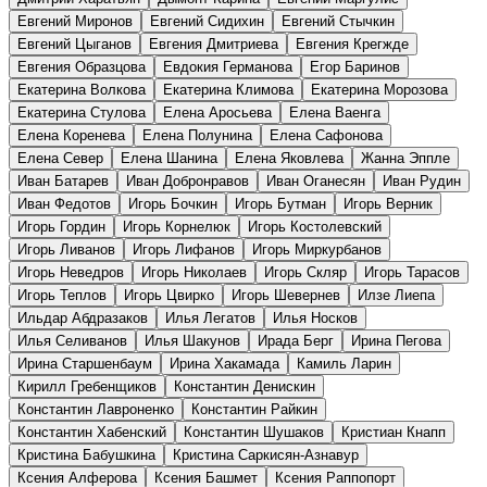
Евгений Миронов
Евгений Сидихин
Евгений Стычкин
Евгений Цыганов
Евгения Дмитриева
Евгения Крегжде
Евгения Образцова
Евдокия Германова
Егор Баринов
Екатерина Волкова
Екатерина Климова
Екатерина Морозова
Екатерина Стулова
Елена Аросьева
Елена Ваенга
Елена Коренева
Елена Полунина
Елена Сафонова
Елена Север
Елена Шанина
Елена Яковлева
Жанна Эппле
Иван Батарев
Иван Добронравов
Иван Оганесян
Иван Рудин
Иван Федотов
Игорь Бочкин
Игорь Бутман
Игорь Верник
Игорь Гордин
Игорь Корнелюк
Игорь Костолевский
Игорь Ливанов
Игорь Лифанов
Игорь Миркурбанов
Игорь Неведров
Игорь Николаев
Игорь Скляр
Игорь Тарасов
Игорь Теплов
Игорь Цвирко
Игорь Шевернев
Илзе Лиепа
Ильдар Абдразаков
Илья Легатов
Илья Носков
Илья Селиванов
Илья Шакунов
Ирада Берг
Ирина Пегова
Ирина Старшенбаум
Ирина Хакамада
Камиль Ларин
Кирилл Гребенщиков
Константин Денискин
Константин Лавроненко
Константин Райкин
Константин Хабенский
Константин Шушаков
Кристиан Кнапп
Кристина Бабушкина
Кристина Саркисян-Азнавур
Ксения Алферова
Ксения Башмет
Ксения Раппопорт