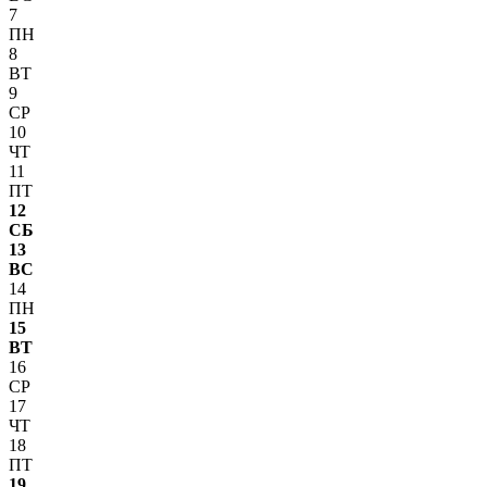
7
ПН
8
ВТ
9
СР
10
ЧТ
11
ПТ
12
СБ
13
ВС
14
ПН
15
ВТ
16
СР
17
ЧТ
18
ПТ
19