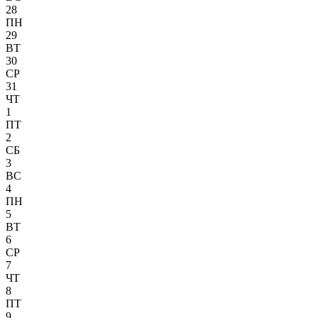
28
ПН
29
ВТ
30
СР
31
ЧТ
1
ПТ
2
СБ
3
ВС
4
ПН
5
ВТ
6
СР
7
ЧТ
8
ПТ
9