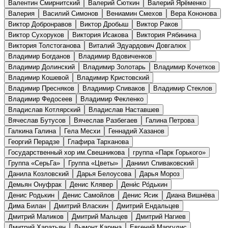
Валентин Смирнитский
Валерий Сюткин
Валерий Ярёменко
Валерия
Василий Симонов
Вениамин Смехов
Вера Кононова
Виктор Добронравов
Виктор Дробыш
Виктор Раков
Виктор Сухоруков
Виктория Исакова
Виктория Рябинина
Виктория Толстоганова
Виталий Эдуардович Довгалюк
Владимир Богданов
Владимир Вдовиченков
Владимир Долинский
Владимир Золотарь
Владимир Кочетков
Владимир Кошевой
Владимир Кристовский
Владимир Пресняков
Владимир Спиваков
Владимир Стеклов
Владимир Федосеев
Владимир Фекленко
Владислав Котлярский
Владислав Наставшев
Вячеслав Бутусов
Вячеслав Разбегаев
Галина Петрова
Галкина Галина
Гела Месхи
Геннадий Хазанов
Георгий Перадзе
Глафира Тарханова
Государственный хор им.Свешникова
группа «Парк Горького»
Группа «СерьГа»
Группа «Цветы»
Даниил Спиваковский
Данила Козловский
Дарья Белоусова
Дарья Мороз
Демьян Онуфрак
Денис Клявер
Дени́с Ро́дькин
Денис Родькин
Денис Самойлов
Денис Ясик
Диана Вишнёва
Дима Билан
Дмитрий Власкин
Дмитрий Ендальцев
Дмитрий Маликов
Дмитрий Мальцев
Дмитрий Нагиев
Дмитрий Харатьян
Дымонт Карина
Евгений Маргулис