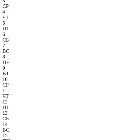
3
СР
4
ЧТ
5
ПТ
6
СБ
7
ВС
8
ПН
9
ВТ
10
СР
11
ЧТ
12
ПТ
13
СБ
14
ВС
15