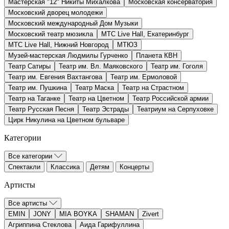
Мастерская "12" Никиты Михалкова
Московская консерватория
Московский дворец молодежи
Московский международный Дом Музыки
Московский театр мюзикла
МТС Live Hall, Екатеринбург
МТС Live Hall, Нижний Новгород
МТЮЗ
Музей-мастерская Людмилы Гурченко
Планета КВН
Театр Cатиры
Театр им. Вл. Маяковского
Театр им. Гоголя
Театр им. Евгения Вахтангова
Театр им. Ермоловой
Театр им. Пушкина
Театр Маска
Театр на Страстном
Театр на Таганке
Театр на Цветном
Театр Российской армии
Театр Русская Песня
Театр Эстрады
Театриум на Серпуховке
Цирк Никулина на Цветном бульваре
Категории
Все категории
Спектакли
Классика
Детям
Концерты
Артисты
Все артисты
EMIN
JONY
MIA BOYKA
SHAMAN
Zivert
Агриппина Стеклова
Аида Гарифуллина