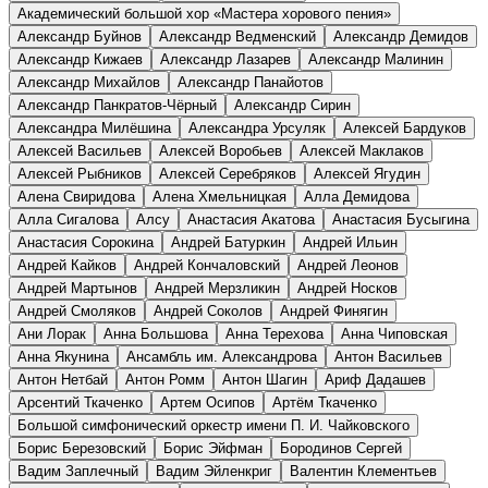
Академический большой хор «Мастера хорового пения»
Александр Буйнов
Александр Ведменский
Александр Демидов
Александр Кижаев
Александр Лазарев
Александр Малинин
Александр Михайлов
Александр Панайотов
Александр Панкратов-Чёрный
Александр Сирин
Александра Милёшина
Александра Урсуляк
Алексей Бардуков
Алексей Васильев
Алексей Воробьев
Алексей Маклаков
Алексей Рыбников
Алексей Серебряков
Алексей Ягудин
Алена Свиридова
Алена Хмельницкая
Алла Демидова
Алла Сигалова
Алсу
Анастасия Акатова
Анастасия Бусыгина
Анастасия Сорокина
Андрей Батуркин
Андрей Ильин
Андрей Кайков
Андрей Кончаловский
Андрей Леонов
Андрей Мартынов
Андрей Мерзликин
Андрей Носков
Андрей Смоляков
Андрей Соколов
Андрей Финягин
Ани Лорак
Анна Большова
Анна Терехова
Анна Чиповская
Анна Якунина
Ансамбль им. Александрова
Антон Васильев
Антон Нетбай
Антон Ромм
Антон Шагин
Ариф Дадашев
Арсентий Ткаченко
Артем Осипов
Артём Ткаченко
Большой симфонический оркестр имени П. И. Чайковского
Борис Березовский
Борис Эйфман
Бородинов Сергей
Вадим Заплечный
Вадим Эйленкриг
Валентин Клементьев