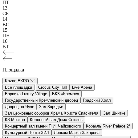
ПТ
13
СБ
14
ВС
15
ПН
16
ВТ
Площадка
Kazan EXPO
Все площадки
Crocus City Hall
Live Арена
Барвиха Luxury Village
БКЗ «Космос»
Государственный Кремлевский дворец
Градский Холл
Дворец на Яузе
Зал Зарядье
Зал церковных соборов Храма Христа Спасителя
Зал Шнитке
КЗ Москва
Колонный зал Дома Союзов
Концертный зал имени П.И. Чайковского
Корабль River Palace 2*
Культурный Центр ЗИЛ
Ленком Марка Захарова