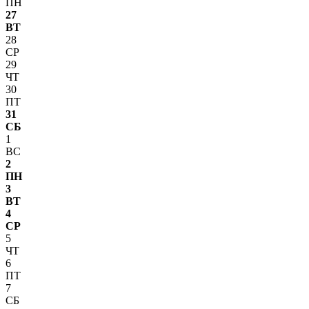
ПН
27
ВТ
28
СР
29
ЧТ
30
ПТ
31
СБ
1
ВС
2
ПН
3
ВТ
4
СР
5
ЧТ
6
ПТ
7
СБ