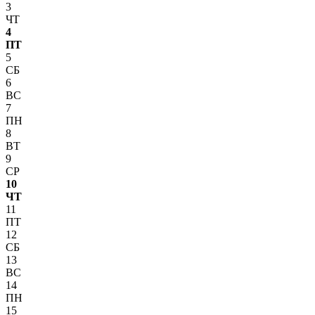
3
ЧТ
4
ПТ
5
СБ
6
ВС
7
ПН
8
ВТ
9
СР
10
ЧТ
11
ПТ
12
СБ
13
ВС
14
ПН
15