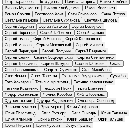
Петр Баранчеев
Петр Дранга
Полина Гагарина
Рамиз Кялбиев
Риналь Мухаметов
Ричард Клайдерман
Роман Васильев
Роман Самгин
Ростислав Хаит
Сати Спивакова
Саша Петров
Светлана Иванова
Светлана Сурганова
Светлана Шилова
Сергей Алдонин
Сергей Астахов
Сергей Безруков
Сергей Воронцов
Сергей Габриэлян
Сергей Гармаш
Сергей Гилев
Сергей Епишев
Сергей Колесников
Сергей Мазаев
Сергей Маковецкий
Сергей Минаев
Сергей Перегудов
Сергей Полунин
Сергей Радченко
Сергей Селин
Сергей Соцердотский
Сергей Степанченко
Сергей Трофимов
Сергей Шакуров
Сергей Юшкевич
Слава
Сосо Павлиашвили
Спартак Сумченко
Стас Михайлов
Стас Намин
Стася Толстая
Султанбек Абдурахимов
Суми Чо
Тата Хачатрян
Татьяна Арнтгольц
Татьяна Калашникова
Татьяна Кравченко
Теодосия Нтоку
Тимур Еремеев
Федор Безносиков
Феликс Коробов
Хибла Герзмава
Эдуард Бояков
Эдуард Радзюкевич
Элеонора Севенард
Эльвира Болгова
Эрик Бершо
Юлия Агафонова
Юлия Пересильд
Юлия Рутберг
Юлия Снигирь
Юлия Такшина
Юлия Хлынина
Юрий Батурин
Юрий Башмет
Юрий Гальцев
Юрий Никулин
Юрий Чурсин
Юстус Франтц