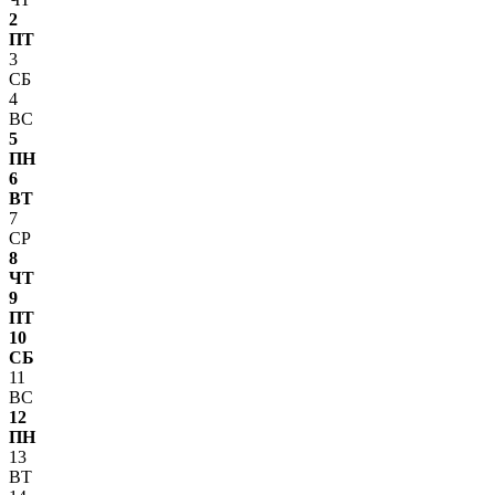
2
ПТ
3
СБ
4
ВС
5
ПН
6
ВТ
7
СР
8
ЧТ
9
ПТ
10
СБ
11
ВС
12
ПН
13
ВТ