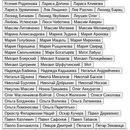
Ксения Родионова
Лариса Долина
Лариса Климова
Лариса Удовиченко
Лев Лещенко
Лев Рахлин
Леонид Барац
Леонид Бичевин
Леонид Якубович
Леушин Олег
Любовь Успенская
Люся Чеботина
Максим Аверин
Максим Литовченко
Максим Матвеев
Максим Меламедов
Марина Александрова
Марина Зудина
Мария Аронова
Мария Голубкина
Мария Мацель
Мария Миронова
Мария Порошина
Мария Рыщенкова
Мария Свирид
Мария Смольникова
Марк Богатырёв
Митя Лабуш
Михаил Боярский
Михаил Казаков
Михаил Полицеймако
Михаил Цитриняк
Михаил Шуфутинский
Мот
Надежда Бабкина
Надежда Кадышева
Наталья Андрейченко
Наталья Щукина
Никита Михалков
Николай Басков
Николай Бурляев
Николай Добрынин
Николай Носков
Никулин Максим
Нонна Гришаева
Олег Аккуратов
Олег Масленников-Войтов
Олеся Железняк
Олеся Соколова
Ольга Богданова
Ольга Волкова
Ольга Литвинова
Ольга Ломоносова
Ольга Перетятько
Оркестр Филармонии Наций
Оскар Кучера
Павел Деревянко
Павел Каплевич
Павел Сафонов
Павел Табаков
Паоло Баччанелла
Певцов Дмитрий
Пелагея
Петар Зекавица