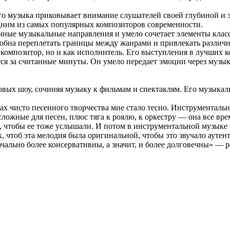
 музыка приковывает внимание слушателей своей глубиной и э
одним из самых популярных композиторов современности.
чные музыкальные направления и умело сочетает элементы клас
собна переплетать границы между жанрами и привлекать различ
композитор, но и как исполнитель. Его выступления в лучших 
ся за считанные минуты. Он умело передает эмоции через музык
товых шоу, сочиняя музыку к фильмам и спектаклям. Его музыка
ах чисто песенного творчества мне стало тесно. Инструментальн
ложные для песен, плюс тяга к роялю, к оркестру — она все вре
ся, чтобы ее тоже услышали. И потом в инструментальной музыке 
ак, чтоб эта мелодия была оригинальной, чтобы это звучало ауте
ачально более консервативны, а значит, и более долговечны» — 