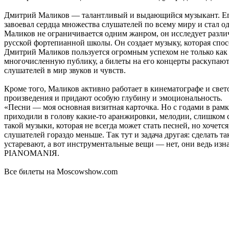
Дмитрий Маликов — талантливый и выдающийся музыкант. Его
завоевал сердца множества слушателей по всему миру и стал 
Маликов не ограничивается одним жанром, он исследует разли
русской фортепианной школы. Он создает музыку, которая спо
Дмитрий Маликов пользуется огромным успехом не только как 
многочисленную публику, а билеты на его концерты раскупают
слушателей в мир звуков и чувств.
Кроме того, Маликов активно работает в кинематографе и све
произведения и придают особую глубину и эмоциональность.
«Песни — моя основная визитная карточка. Но с годами в рамк
приходили в голову какие-то аранжировки, мелодии, слишком с
такой музыки, которая не всегда может стать песней, но хочет
слушателей гораздо меньше. Так тут и задача другая: сделать т
устаревают, а вот инструментальные вещи — нет, они ведь изн
PIANOMANIЯ.
Все билеты на Moscowshow.com