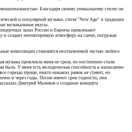
моциональностью. Благодаря своему уникальному стилю он
сической и популярной музыки, стиля "New Age" и традиции
ные музыкальные вкусы.
концертных залах России и Европы привлекают
у и создает неповторимую атмосферу на сцене, погружая
льные композиции становятся неотъемлемой частью любого
ая музыка привлекла меня не сразу, но постепенно стали
мя была. У меня есть мелодическая способность к написанию
все гораздо проще, никто никаких рамок не ставит, но
нтично и через годы. Песни имеют срок годности, они
рассказал Дмитрий Маликов о создании концерта