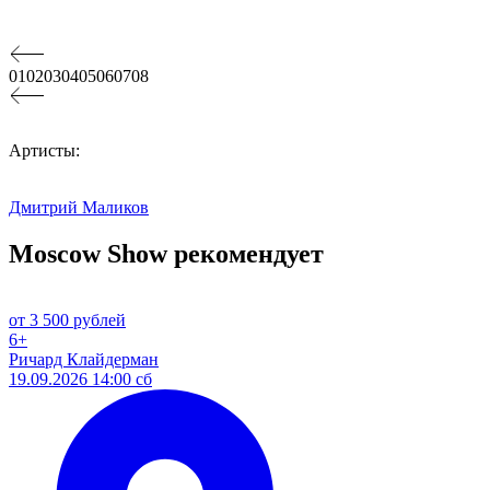
01
02
03
04
05
06
07
08
Артисты:
Дмитрий Маликов
Moscow Show рекомендует
от 3 500 рублей
6+
Ричард Клайдерман
19.09.2026 14:00 сб