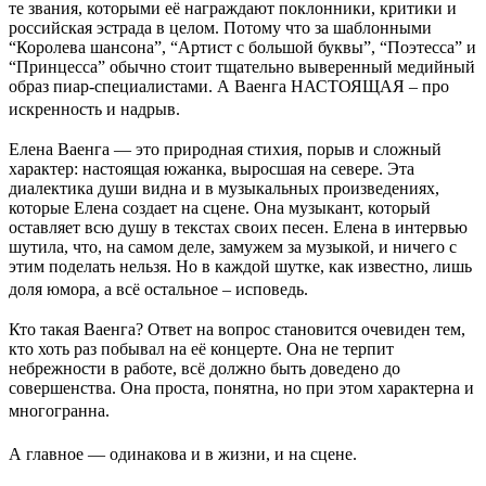
те звания, которыми её награждают поклонники, критики и
российская эстрада в целом. Потому что за шаблонными
“Королева шансона”, “Артист с большой буквы”, “Поэтесса” и
“Принцесса” обычно стоит тщательно выверенный медийный
образ пиар-специалистами. А Ваенга НАСТОЯЩАЯ – про
искренность и надрыв.
Елена Ваенга — это природная стихия, порыв и сложный
характер: настоящая южанка, выросшая на севере. Эта
диалектика души видна и в музыкальных произведениях,
которые Елена создает на сцене. Она музыкант, который
оставляет всю душу в текстах своих песен. Елена в интервью
шутила, что, на самом деле, замужем за музыкой, и ничего с
этим поделать нельзя. Но в каждой шутке, как известно, лишь
доля юмора, а всё остальное – исповедь.
Кто такая Ваенга? Ответ на вопрос становится очевиден тем,
кто хоть раз побывал на её концерте. Она не терпит
небрежности в работе, всё должно быть доведено до
совершенства. Она проста, понятна, но при этом характерна и
многогранна.
А главное — одинакова и в жизни, и на сцене.