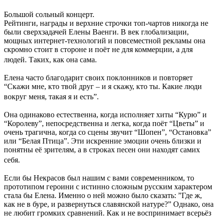
Большой сольный концерт.
Рейтинги, награды и верхние строчки топ-чартов никогда не
были сверхзадачей Елены Ваенги. В век глобализации,
мощных интернет-технологий и повсеместной рекламы она
скромно стоит в стороне и поёт не для коммерции, а для
людей. Таких, как она сама.
Елена часто благодарит своих поклонников и повторяет
“Скажи мне, кто твой друг – и я скажу, кто ты. Какие люди
вокруг меня, такая я и есть”.
Она одинаково естественна, когда исполняет хиты “Курю” и
“Королеву”, непосредственна и легка, когда поёт “Цветы” и
очень трагична, когда со сцены звучит “Шопен”, “Остановка”
или “Белая Птица”. Эти искренние эмоции очень близки и
понятны её зрителям, а в строках песен они находят самих
себя.
Если бы Некрасов был нашим с вами современником, то
прототипом героини с истинно сложным русским характером
стала бы Елена. Именно о ней можно было сказать: ”Где ж,
как не в буре, и развернуться славянской натуре?” Однако, она
не любит громких сравнений. Как и не воспринимает всерьёз