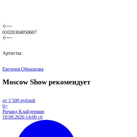
01
02
03
04
05
06
07
Артисты:
Евгения Образцова
Moscow Show рекомендует
от 3 500 рублей
6+
Ричард Клайдерман
19.09.2026 14:00 сб