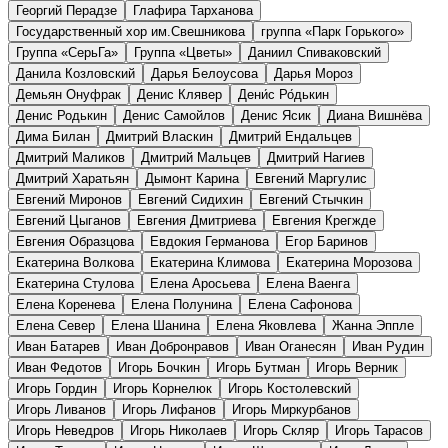
Георгий Перадзе
Глафира Тарханова
Государственный хор им.Свешникова
группа «Парк Горького»
Группа «СерьГа»
Группа «Цветы»
Даниил Спиваковский
Данила Козловский
Дарья Белоусова
Дарья Мороз
Демьян Онуфрак
Денис Клявер
Дени́с Ро́дькин
Денис Родькин
Денис Самойлов
Денис Ясик
Диана Вишнёва
Дима Билан
Дмитрий Власкин
Дмитрий Ендальцев
Дмитрий Маликов
Дмитрий Мальцев
Дмитрий Нагиев
Дмитрий Харатьян
Дымонт Карина
Евгений Маргулис
Евгений Миронов
Евгений Сидихин
Евгений Стычкин
Евгений Цыганов
Евгения Дмитриева
Евгения Крегжде
Евгения Образцова
Евдокия Германова
Егор Баринов
Екатерина Волкова
Екатерина Климова
Екатерина Морозова
Екатерина Стулова
Елена Аросьева
Елена Ваенга
Елена Коренева
Елена Полунина
Елена Сафонова
Елена Север
Елена Шанина
Елена Яковлева
Жанна Эппле
Иван Батарев
Иван Добронравов
Иван Оганесян
Иван Рудин
Иван Федотов
Игорь Бочкин
Игорь Бутман
Игорь Верник
Игорь Гордин
Игорь Корнелюк
Игорь Костолевский
Игорь Ливанов
Игорь Лифанов
Игорь Миркурбанов
Игорь Неведров
Игорь Николаев
Игорь Скляр
Игорь Тарасов