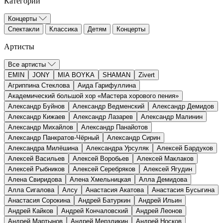
Категории
Концерты
Спектакли
Классика
Детям
Концерты
Артисты
Все артисты
EMIN
JONY
MIA BOYKA
SHAMAN
Zivert
Агриппина Стеклова
Аида Гарифуллина
Академический большой хор «Мастера хорового пения»
Александр Буйнов
Александр Ведменский
Александр Демидов
Александр Кижаев
Александр Лазарев
Александр Малинин
Александр Михайлов
Александр Панайотов
Александр Панкратов-Чёрный
Александр Сирин
Александра Милёшина
Александра Урсуляк
Алексей Бардуков
Алексей Васильев
Алексей Воробьев
Алексей Маклаков
Алексей Рыбников
Алексей Серебряков
Алексей Ягудин
Алена Свиридова
Алена Хмельницкая
Алла Демидова
Алла Сигалова
Алсу
Анастасия Акатова
Анастасия Бусыгина
Анастасия Сорокина
Андрей Батуркин
Андрей Ильин
Андрей Кайков
Андрей Кончаловский
Андрей Леонов
Андрей Мартынов
Андрей Мерзликин
Андрей Носков