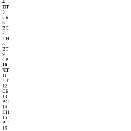
4
ПТ
5
СБ
6
ВС
7
ПН
8
ВТ
9
СР
10
ЧТ
11
ПТ
12
СБ
13
ВС
14
ПН
15
ВТ
16