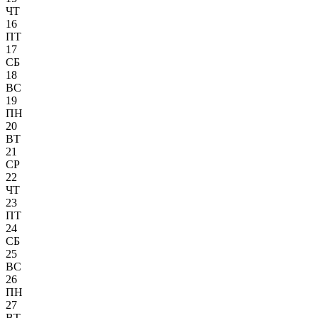
ЧТ
16
ПТ
17
СБ
18
ВС
19
ПН
20
ВТ
21
СР
22
ЧТ
23
ПТ
24
СБ
25
ВС
26
ПН
27
ВТ