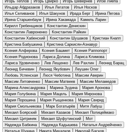
Игорь Теплов
Игорь Цвирко
Игорь Шевернев
Илзе Лиепа
Ильдар Абдразаков
Илья Легатов
Илья Носков
Илья Селиванов
Илья Шакунов
Ирада Берг
Ирина Пегова
Ирина Старшенбаум
Ирина Хакамада
Камиль Ларин
Кирилл Гребенщиков
Константин Денискин
Константин Лавроненко
Константин Райкин
Константин Хабенский
Константин Шушаков
Кристиан Кнапп
Кристина Бабушкина
Кристина Саркисян-Азнавур
Ксения Алферова
Ксения Башмет
Ксения Раппопорт
Ксения Родионова
Лариса Долина
Лариса Климова
Лариса Удовиченко
Лев Лещенко
Лев Рахлин
Леонид Барац
Леонид Бичевин
Леонид Якубович
Леушин Олег
Любовь Успенская
Люся Чеботина
Максим Аверин
Максим Литовченко
Максим Матвеев
Максим Меламедов
Марина Александрова
Марина Зудина
Мария Аронова
Мария Голубкина
Мария Мацель
Мария Миронова
Мария Порошина
Мария Рыщенкова
Мария Свирид
Мария Смольникова
Марк Богатырёв
Митя Лабуш
Михаил Боярский
Михаил Казаков
Михаил Полицеймако
Михаил Цитриняк
Михаил Шуфутинский
Мот
Надежда Бабкина
Надежда Кадышева
Наталья Андрейченко
Наталья Щукина
Никита Михалков
Николай Басков