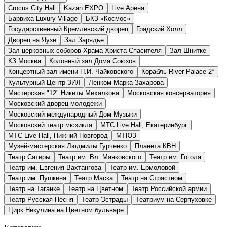
Crocus City Hall
Kazan EXPO
Live Арена
Барвиха Luxury Village
БКЗ «Космос»
Государственный Кремлевский дворец
Градский Холл
Дворец на Яузе
Зал Зарядье
Зал церковных соборов Храма Христа Спасителя
Зал Шнитке
КЗ Москва
Колонный зал Дома Союзов
Концертный зал имени П.И. Чайковского
Корабль River Palace 2*
Культурный Центр ЗИЛ
Ленком Марка Захарова
Мастерская "12" Никиты Михалкова
Московская консерватория
Московский дворец молодежи
Московский международный Дом Музыки
Московский театр мюзикла
МТС Live Hall, Екатеринбург
МТС Live Hall, Нижний Новгород
МТЮЗ
Музей-мастерская Людмилы Гурченко
Планета КВН
Театр Cатиры
Театр им. Вл. Маяковского
Театр им. Гоголя
Театр им. Евгения Вахтангова
Театр им. Ермоловой
Театр им. Пушкина
Театр Маска
Театр на Страстном
Театр на Таганке
Театр на Цветном
Театр Российской армии
Театр Русская Песня
Театр Эстрады
Театриум на Серпуховке
Цирк Никулина на Цветном бульваре