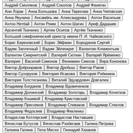
Андрей Смоляков
Андрей Соколов
Андрей Финягин
Ани Лорак
Анна Большова
Анна Терехова
Анна Чиповская
Анна Якунина
Ансамбль им. Александрова
Антон Васильев
Антон Нетбай
Антон Ромм
Антон Шагин
Ариф Дадашев
Арсентий Ткаченко
Артем Осипов
Артём Ткаченко
Большой симфонический оркестр имени П. И. Чайковского
Борис Березовский
Борис Эйфман
Бородинов Сергей
Вадим Заплечный
Вадим Эйленкриг
Валентин Клементьев
Валентин Смирнитский
Валерий Сюткин
Валерий Ярёменко
Валерия
Василий Симонов
Вениамин Смехов
Вера Кононова
Виктор Добронравов
Виктор Дробыш
Виктор Раков
Виктор Сухоруков
Виктория Исакова
Виктория Рябинина
Виктория Толстоганова
Виталий Эдуардович Довгалюк
Владимир Богданов
Владимир Вдовиченков
Владимир Долинский
Владимир Золотарь
Владимир Кочетков
Владимир Кошевой
Владимир Кристовский
Владимир Пресняков
Владимир Спиваков
Владимир Стеклов
Владимир Федосеев
Владимир Фекленко
Владислав Котлярский
Владислав Наставшев
Вячеслав Бутусов
Вячеслав Разбегаев
Галина Петрова
Галкина Галина
Гела Месхи
Геннадий Хазанов