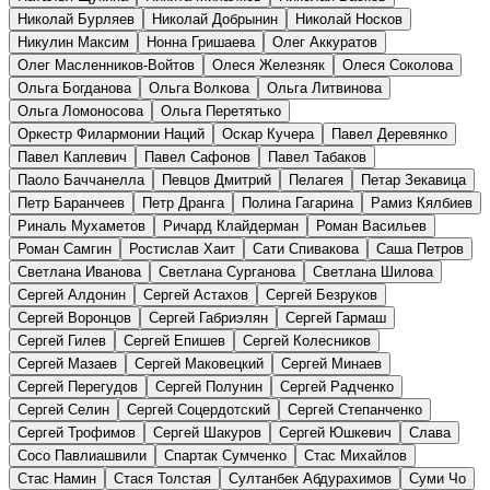
Николай Бурляев
Николай Добрынин
Николай Носков
Никулин Максим
Нонна Гришаева
Олег Аккуратов
Олег Масленников-Войтов
Олеся Железняк
Олеся Соколова
Ольга Богданова
Ольга Волкова
Ольга Литвинова
Ольга Ломоносова
Ольга Перетятько
Оркестр Филармонии Наций
Оскар Кучера
Павел Деревянко
Павел Каплевич
Павел Сафонов
Павел Табаков
Паоло Баччанелла
Певцов Дмитрий
Пелагея
Петар Зекавица
Петр Баранчеев
Петр Дранга
Полина Гагарина
Рамиз Кялбиев
Риналь Мухаметов
Ричард Клайдерман
Роман Васильев
Роман Самгин
Ростислав Хаит
Сати Спивакова
Саша Петров
Светлана Иванова
Светлана Сурганова
Светлана Шилова
Сергей Алдонин
Сергей Астахов
Сергей Безруков
Сергей Воронцов
Сергей Габриэлян
Сергей Гармаш
Сергей Гилев
Сергей Епишев
Сергей Колесников
Сергей Мазаев
Сергей Маковецкий
Сергей Минаев
Сергей Перегудов
Сергей Полунин
Сергей Радченко
Сергей Селин
Сергей Соцердотский
Сергей Степанченко
Сергей Трофимов
Сергей Шакуров
Сергей Юшкевич
Слава
Сосо Павлиашвили
Спартак Сумченко
Стас Михайлов
Стас Намин
Стася Толстая
Султанбек Абдурахимов
Суми Чо