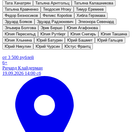
Тата Хачатрян
Татьяна Арнтгольц
Татьяна Калашникова
Татьяна Кравченко
Теодосия Нтоку
Тимур Еремеев
Федор Безносиков
Феликс Коробов
Хибла Герзмава
Эдуард Бояков
Эдуард Радзюкевич
Элеонора Севенард
Эльвира Болгова
Эрик Бершо
Юлия Агафонова
Юлия Пересильд
Юлия Рутберг
Юлия Снигирь
Юлия Такшина
Юлия Хлынина
Юрий Батурин
Юрий Башмет
Юрий Гальцев
Юрий Никулин
Юрий Чурсин
Юстус Франтц
от 3 500 рублей
6+
Ричард Клайдерман
19.09.2026 14:00 сб