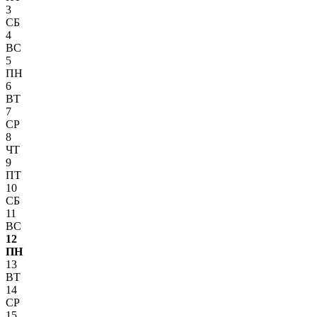
3
СБ
4
ВС
5
ПН
6
ВТ
7
СР
8
ЧТ
9
ПТ
10
СБ
11
ВС
12
ПН
13
ВТ
14
СР
15