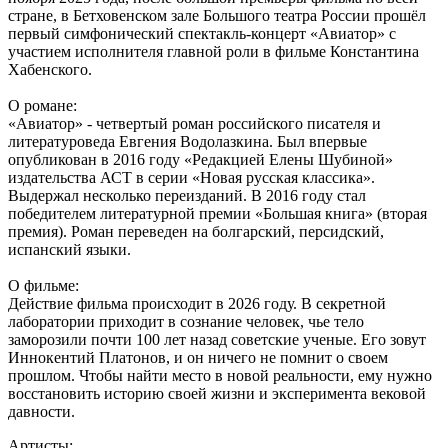
стране, в Бетховенском зале Большого театра России прошёл
первый симфонический спектакль-концерт «Авиатор» с
участием исполнителя главной роли в фильме Константина
Хабенского.
О романе:
«Авиатор» - четвертый роман российского писателя и
литературоведа Евгения Водолазкина. Был впервые
опубликован в 2016 году «Редакцией Елены Шубиной»
издательства АСТ в серии «Новая русская классика».
Выдержал несколько переизданий. В 2016 году стал
победителем литературной премии «Большая книга» (вторая
премия). Роман переведен на болгарский, персидский,
испанский языки.
О фильме:
Действие фильма происходит в 2026 году. В секретной
лаборатории приходит в сознание человек, чье тело
заморозили почти 100 лет назад советские ученые. Его зовут
Иннокентий Платонов, и он ничего не помнит о своем
прошлом. Чтобы найти место в новой реальности, ему нужно
восстановить историю своей жизни и эксперимента вековой
давности.
Артисты: