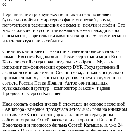
ее.
Переплетение трех художественных языков позволяет
буквально войти в мир героев фантастической драмы,
погрузиться в размышления о времени, памяти и любви. Это
многоголосие искусств, где каждый элемент находится на
своем месте, а зритель оказывается свидетелем эстетического
и интеллектуального события.
Сценический проект - развитие вселенной одноименного
романа Евгения Водолазкина. Режиссер экранизации Егор
Кончаловский создал ряд визуальных образов. Музыку
исполнит симфонический оркестр DYP, Государственный
академический хор имени Свешникова, а также специально
приглашенные музыканты под управлением заслуженного
артиста России Петра Дранги. Автор оригинальных
музыкальных партитур – композитор Максим Фадеев.
Продюсер – Сергей Катышев.
Идея создать симфонический спектакль на основе вселенной
«Авиатора» впервые прозвучала летом 2025 года на книжном
фестивале «Красная площадь» - главном литературном
событии страны. О ней рассказали автор книги Евгений
Водолазкин и продюсер фильма Сергей Катышев. А уже 24
ноября 2025 года, после большой премьеры фильма по всей