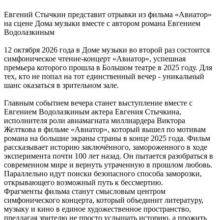
Евгений Стычкин представит отрывки из фильма «Авиатор»
на сцене Дома музыки вместе с автором романа Евгением
Водолазкиным
12 октября 2026 года в Доме музыки во второй раз состоится
симфоническое чтение-концерт «Авиатор», успешная
премьера которого прошла в Большом театре в 2025 году. Для
тех, кто не попал на тот единственный вечер - уникальный
шанс оказаться в зрительном зале.
Главным событием вечера станет выступление вместе с
Евгением Водолазкиным актера Евгения Стычкина,
исполнителя роли авиамагната миллиардера Виктора
Желткова в фильме «Авиатор», который вышел по мотивам
романа на большие экраны страны в конце 2025 года. Фильм
рассказывает историю заключённого, замороженного в ходе
эксперимента почти 100 лет назад. Он пытается разобраться в
современном мире и вернуть утраченную в прошлом любовь.
Параллельно идут поиски безопасного способа заморозки,
открывающего возможный путь к бессмертию.
Фрагменты фильма станут смысловым центром
симфонического концерта, который объединит литературу,
музыку и кино в единое художественное пространство,
предлагая зрителю не просто услышать историю, а прожить