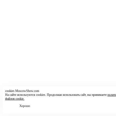
cookies MoscowShow.com
На сайте используются cookies. Продолжая использовать сайт, вы принимаете
полит
файлов cookie.
Хорошо