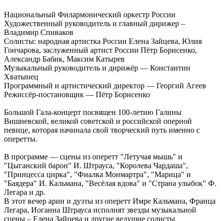
Национальный Филармонический оркестр России
Художественный руководитель и главный дирижер –
Владимир Спиваков
Солисты: народная артистка России Елена Зайцева, Юлия
Гончарова, заслуженный артист России Пётр Борисенко,
Александр Бабик, Максим Катырев
Музыкальный руководитель и дирижёр — Константин
Хватынец
Программный и артистический директор — Георгий Агеев
Режиссёр-постановщик — Пётр Борисенко
Большой Гала-концерт посвящен 100-летию Галины
Вишневской, великой советской и российской оперной
певице, которая начинала свой творческий путь именно с
оперетты.
В программе — сцены из оперетт "Летучая мышь" и
"Цыганский барон" И. Штрауса, "Королева Чардаша",
"Принцесса цирка", "Фиалка Монмартра", "Марица" и
"Баядера" И. Кальмана, "Весёлая вдова" и "Страна улыбок" Ф.
Легара и др.
В этот вечер арии и дуэты из оперетт Имре Кальмана, Франца
Легара, Иоганна Штрауса исполнят звезды музыкальной
сцены – Елена Зайцева и другие ведущие солисты