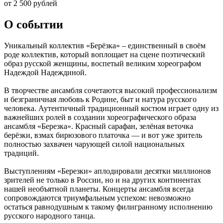
от 2 500 рублей
О событии
Уникальный коллектив «Берёзка» – единственный в своём
роде коллектив, который воплощает на сцене поэтический
образ русской женщины, воспетый великим хореографом
Надеждой Надеждиной.
В творчестве ансамбля сочетаются высокий профессионализм
и безграничная любовь к Родине, быт и натура русского
человека. Аутентичный традиционный костюм играет одну из
важнейших ролей в создании хореографического образа
ансамбля «Березка». Красный сарафан, зелёная веточка
берёзки, взмах бирюзового платочка — и вот уже зритель
полностью захвачен чарующей силой национальных
традиций.
Выступлениям «Березки» аплодировали десятки миллионов
зрителей не только в России, но и на других континентах
нашей необъятной планеты. Концерты ансамбля всегда
сопровождаются триумфальным успехом: невозможно
остаться равнодушным к такому филигранному исполнению
русского народного танца.