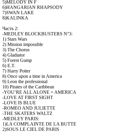
5)MELODY IN F
6)HANGARIAN RHAPSODY
7)SWAN LAKE
8)KALINKA
Часть 2:
-MEDLEY BLOCKBUSTERS N°3:
1) Stars Wars
2) Mission impossible
3) The Chorus
4) Gladiator
5) Forest Gump
6) E.T.
7) Harry Potter
8) Once upon a time in America
9) Leon the professional
10) Pirates of the Caribbean
-YOU’RE ALL ALONE + AMERICA
-LOVE AT FIRST SIGHT
-LOVE IS BLUE
-ROMEO AND JULIETTE
-THE SKATERS WALTZ
-MEDLEY PARIS:
1)LA COMPLAINTE DE LA BUTTE
2)SOUS LE CIEL DE PARIS