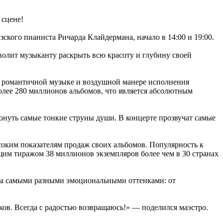
сцене!
кого пианиста Ричарда Клайдермана, начало в 14:00 и 19:00.
олит музыканту раскрыть всю красоту и глубину своей
к романтичной музыке и воздушной манере исполнения
лее 280 миллионов альбомов, что является абсолютным
онуть самые тонкие струны души. В концерте прозвучат самые
соким показателям продаж своих альбомов. Популярность к
щим тиражом 38 миллионов экземпляров более чем в 30 странах
лнена самыми разными эмоциональными оттенками: от
ков. Всегда с радостью возвращаюсь!» — поделился маэстро.