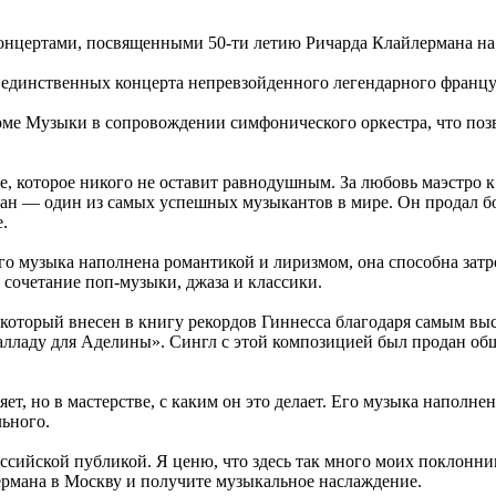
цертами, посвященными 50-ти летию Ричарда Клайлермана на 
единственных концерта непревзойденного легендарного французс
е Музыки в сопровождении симфонического оркестра, что позв
, которое никого не оставит равнодушным. За любовь маэстро 
н — один из самых успешных музыкантов в мире. Он продал бо
.
о музыка наполнена романтикой и лиризмом, она способна затр
 сочетание поп-музыки, джаза и классики.
который внесен в книгу рекордов Гиннесса благодаря самым вы
алладу для Аделины». Сингл с этой композицией был продан об
няет, но в мастерстве, с каким он это делает. Его музыка напо
ьного.
ссийской публикой. Я ценю, что здесь так много моих поклонни
рмана в Москву и получите музыкальное наслаждение.