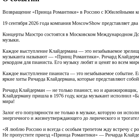
Возвращение «Принца Романтики» в Россию с Юбилейными кон
19 сентября 2026 года компания MoscowShow представляет два 
Концерты Маэстро состоятся в Московском Международном Дом
музыки.
Каждое выступление Клайдермана — это незабываемое зрелище
музыканта называют — «Принц Романтики». Ричард Клайдерма
рекордом для пианиста. Его музыку любят и ценят во всем мире
Каждое выступление пианиста — это незабываемое событие. Ег
яркие хиты Ричарда Клайдермана, которые представляют собой
Ричард Клайдерман — не только пианист, но и аранжировщик, 
Клайдерману пришла в 1976 году, когда музыкант исполнил «Б
мира!
Залог его популярности не только в музыке, которую он испол
энергичного и жизнеутверждающего до лирического и трогател
«Я люблю Россию и всегда с особым трепетом жду встречу с ро
Не пропустите приезд «Принца Романтики» — Ричарда Клайде