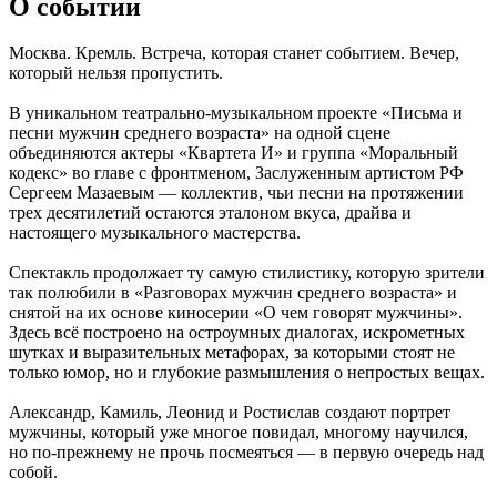
О событии
Москва. Кремль. Встреча, которая станет событием. Вечер,
который нельзя пропустить.
В уникальном театрально-музыкальном проекте «Письма и
песни мужчин среднего возраста» на одной сцене
объединяются актеры «Квартета И» и группа «Моральный
кодекс» во главе с фронтменом, Заслуженным артистом РФ
Сергеем Мазаевым — коллектив, чьи песни на протяжении
трех десятилетий остаются эталоном вкуса, драйва и
настоящего музыкального мастерства.
Спектакль продолжает ту самую стилистику, которую зрители
так полюбили в «Разговорах мужчин среднего возраста» и
снятой на их основе киносерии «О чем говорят мужчины».
Здесь всё построено на остроумных диалогах, искрометных
шутках и выразительных метафорах, за которыми стоят не
только юмор, но и глубокие размышления о непростых вещах.
Александр, Камиль, Леонид и Ростислав создают портрет
мужчины, который уже многое повидал, многому научился,
но по-прежнему не прочь посмеяться — в первую очередь над
собой.