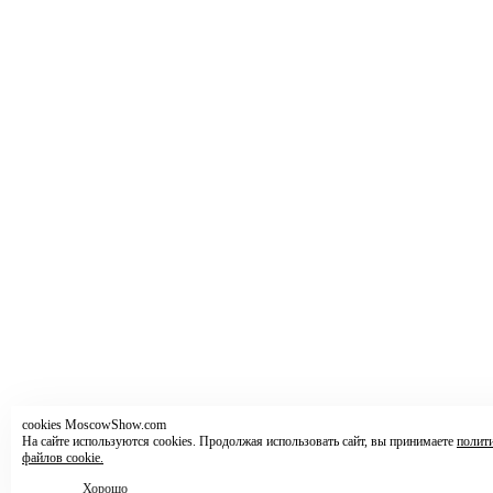
cookies MoscowShow.com
На сайте используются cookies. Продолжая использовать сайт, вы принимаете
полит
файлов cookie.
Хорошо