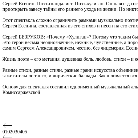
Сергей Есенин. Поэт-скандалист. Поэт-хулиган. Он навсегда ос
приоткрыть завесу тайны его раннего ухода из жизни. Но никто
Этот спектакль сложно ограничить рамками музыкально-поэтич
Сергея Есенина, составленная из его стихов и песен на его ст
Сергей БЕЗРУКОВ: «Почему «Хулиган»? Потому что таким был 
Это герои весьма неоднозначные, нежные, чувственные, а поро
самим Сергеем Александровичем, честно, без лицемерия. Есен
Жизнь поэта – его метания, душевная боль, любовь, стихи – и е
Разные стихи, разные стили, разные грани искусства объедине
зажигательное танго, и лирические баллады. Заканчивается вс
Основу для спектакля составил одноименный музыкальный альбом
Комиссаржевской
01
02
03
04
05