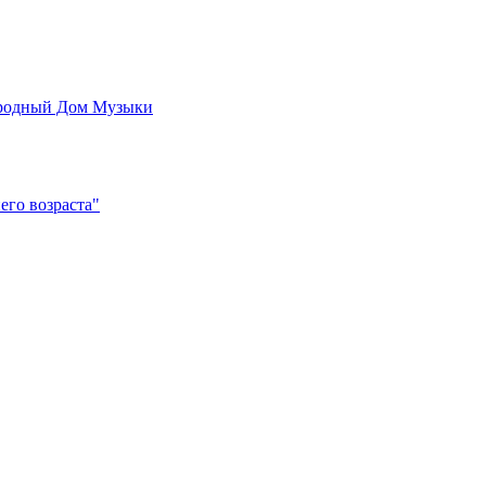
родный Дом Музыки
его возраста"