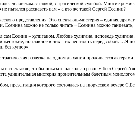
тался человеком-загадкой, с трагической судьбой. Многие режис
 не пытался рассказать нам – а кто же такой Сергей Есенин?
еского представления. Это спектакль-мистерия – единая, драма
ихи. Есенина можно не только читать – Есенина можно танцевать
сам Есенин – хулиганом. Любовь хулигана, исповедь хулигана…
й жестокие, но главное в них – их честность перед собой. …Я п
ин без купюр».
е трагическая развязка на одном дыхании проживается актерами н
ны в спектакле, чтобы показать насколько разным был Сергей Ал
я эта удивительная мистерия пронзительным балетным монологом
, презентация которого состоялась на творческом вечере С.Безр