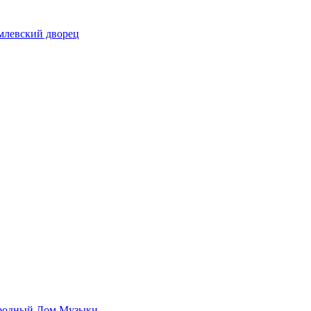
млевский дворец
родный Дом Музыки