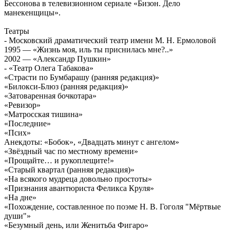
Бессонова в телевизионном сериале «Бизон. Дело
манекенщицы».
Театры
- Московский драматический театр имени М. Н. Ермоловой
1995 — «Жизнь моя, иль ты приснилась мне?..»
2002 — «Александр Пушкин»
- «Театр Олега Табакова»
«Страсти по Бумбарашу (ранняя редакция)»
«Билокси-Блюз (ранняя редакция)»
«Затоваренная бочкотара»
«Ревизор»
«Матросская тишина»
«Последние»
«Псих»
Анекдоты: «Бобок», «Двадцать минут с ангелом»
«Звёздный час по местному времени»
«Прощайте… и рукоплещите!»
«Старый квартал (ранняя редакция)»
«На всякого мудреца довольно простоты»
«Признания авантюриста Феликса Круля»
«На дне»
«Похождение, составленное по поэме Н. В. Гоголя "Мёртвые
души"»
«Безумный день, или Женитьба Фигаро»