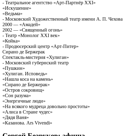
- Театральное агентство «Арт-Партнёр XXI»
«Искушение»
«Ведьма»
- Московский Художественный театр имени А. П. Чехова
2000 — «Амадей»
2002 — «Священный огонь»
- Театр «Монолог XXI век»
«Койка»
- Продюсерский центр «Арт-Питер»
Сирано де Бержерак
Спектакль-мистерия «Хулиган»
- Московский губернский театр
«Пушкин»
«Хулиган. Исповедь»
«Нашла коса на камень»
«Сирано де Бержерак»
«Остров сокровищ»
«Сон разума»
«Энергичные люди»
«На всякого мудреца довольно простоты»
«Алиса в Стране чудес»
«Дядя Ваня»
«Казанова. Ars Vivendi»
Сергей Безруков: афиша