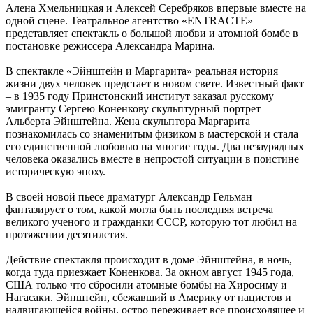
Алена Хмельницкая и Алексей Серебряков впервые вместе на
одной сцене. Театральное агентство «ENTRACTE»
представляет спектакль о большой любви и атомной бомбе в
постановке режиссера Александра Марина.
В спектакле «Эйнштейн и Маргарита» реальная история
жизни двух человек предстает в новом свете. Известный факт
– в 1935 году Принстонский институт заказал русскому
эмигранту Сергею Коненкову скульптурный портрет
Альберта Эйнштейна. Жена скульптора Маргарита
познакомилась со знаменитым физиком в мастерской и стала
его единственной любовью на многие годы. Два незаурядных
человека оказались вместе в непростой ситуации в поистине
историческую эпоху.
В своей новой пьесе драматург Александр Гельман
фантазирует о том, какой могла быть последняя встреча
великого ученого и гражданки СССР, которую тот любил на
протяжении десятилетия.
Действие спектакля происходит в доме Эйнштейна, в ночь,
когда туда приезжает Коненкова. За окном август 1945 года,
США только что сбросили атомные бомбы на Хиросиму и
Нагасаки. Эйнштейн, сбежавший в Америку от нацистов и
надвигающейся войны, остро переживает все происходящее и