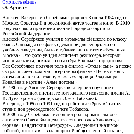
Cмотреть афишу
Об Артисте
Алексей Валерьевич Серебряков родился 3 июля 1964 года в
Москве. Cоветский и российский актёр театра и кино. В 2010
году ему было присвоено звание Народного артиста
Российской Федерации.
Алексей Серебряков учился в музыкальной школе по классу
баяна. Однажды его фото, сделанное для репортажа об
учебном заведении, было опубликовано в газете «Вечерняя
Москва». Это фото увидел ассистент режиссёра, который
искал мальчика, похожего на актёра Вадима Спиридонова.
Так Серебряков получил роль в фильме «Отец и сын», а позже
сыграл в советском многосерийном фильме «Вечный зов».
Затем он исполнил главную роль суворовца Владимира
Ковалёва в картине «Алые погоны».
В 1986 году Алексей Серебряков завершил обучение в
Государственном институте театрального искусства имени А.
В. Луначарского (мастерская Олега Табакова).
В период с 1986 по 1991 год он работал актёром в Театре-
студии под руководством Олега Табакова.
В 2000 году Серебряков исполнил роль криминального
авторитета Олега Званцева, известного как «Адвокат», в
сериале «Бандитский Петербург». Следующей значимой
работой, которая вызвала широкий общественный отклик,