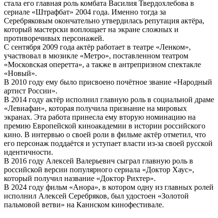
стала его главная роль комбата Василия Твердохлебова в
сериале «Штрафбат» 2004 года. Именно тогда за
Серебряковым окончательно утвердилась репутация актёра,
который мастерски воплощает на экране сложных и
противоречивых персонажей.
С сентября 2009 года актёр работает в театре «Ленком»,
участвовал в мюзикле «Метро», поставленном театром
«Московская оперетта», а также в антрепризном спектакле
«Новый».
В 2010 году ему было присвоено почётное звание «Народный
артист России».
В 2014 году актёр исполнил главную роль в социальной драме
«Левиафан», которая получила признание на мировых
экранах. Эта работа принесла ему вторую номинацию на
премию Европейской киноакадемии в истории российского
кино. В интервью о своей роли в фильме актёр отметил, что
его персонаж поддаётся и уступает власти из-за своей русской
идентичности.
В 2016 году Алексей Валерьевич сыграл главную роль в
российской версии популярного сериала «Доктор Хаус»,
который получил название «Доктор Рихтер».
В 2024 году фильм «Анора», в котором одну из главных ролей
исполнил Алексей Серебряков, был удостоен «Золотой
пальмовой ветви» на Каннском кинофестивале.