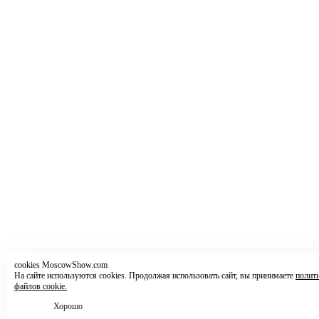
cookies MoscowShow.com
На сайте используются cookies. Продолжая использовать сайт, вы принимаете
полит
файлов cookie.
Хорошо