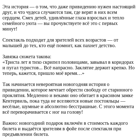
Эта история — о том, что даже привидению нужен настоящий
друг, и что чудеса случаются там, где верят в них всем
сердцем. Смех детей, удивлённые глаза взрослых и тепло
семейного уюта — вы прочувствуете всё это с первых
минут!
Спектакль подходит для зрителей всех возрастов — от
малышей до тех, кто ещё помнит, как пахнет детство.
Завязка сюжета такова:
«Триста лет я тихо скрипел половицами, завывал в коридорах
и пугал туристов... Всё напрасно. Заклятие держит крепко. Но
теперь, кажется, пришло моё время…»
Так начинается невероятная новогодняя история о
привидении, которое мечтает обрести свободу от старинного
проклятия. Медленно и веками оно обитает в красивом замке
Кентервиль, пока туда не вселяются новые постояльцы —
весёлые, шумные и абсолютно бесстрашные. С этого момента
всё переворачивается с ног на голову!
Важно: новогодний подарок включён в стоимость каждого
билета и выдаётся зрителям в фойе после спектакля при
предъявлении билета.