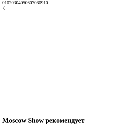
01
02
03
04
05
06
07
08
09
10
Moscow Show рекомендует