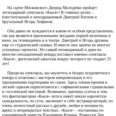
На сцене Московского Дворца Молодёжи пройдет
легендарный спектакль «Кыся»! В главных ролях –
блистательный и неподражаемый Дмитрий Нагиев и
брутальный Игорь Лифанов.
Оба давно не нуждаются в каком-то особом представлении,
так как являются признанными звездами первой величины в
кино, на телевидении и в театре. Дмитрий и Игорь дружны
еще со студенческой скамьи. И вместе они заняты во многих
успешных проектах. Но самый неожиданный и даже во
многом сенсационный рекорд поставил именно спектакль
«Кыся», зрительский ажиотаж вокруг которого не спадает 25
лет!
Придя на спектакль, вы окунетесь в бездну искрометного
юмора и позитива с мастером импровизации и его
признанными партнерами по сцене. Здесь тонкая ирония и
легкий сарказм переплетаются с гофмановскими страшилками
и гоголевской мистикой. Возможно, причина успеха в том,
что фантасмагория «Кыся» хотя и имеет некую нарочитую
скандальность, по сути, заключает в себе экстравагантный, но
очень личностный рассказ о дружбе, любви и ненависти,
ярких и неприкрытых чувствах. «Кыся» – постановка по
одноименной повести Владимира Кунина. Режиссер Лев