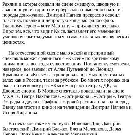
Рахлин и актеры создали на сцене смешную, шкодную и
авантюрную историю петербургского помоечного кота из
породы дон-жуанов. Дмитрий Нагиев прекрасно освоил
пластику, повадки и непростую кошачью философию.
Главному герою – коту Мартыну – приходится несладко.
Впрочем, все, что видит Кыся, заставляет его маленький
умишко всерьез задумываться о самых главных человеческих
ценностях.
На отечественной сцене мало какой антрепризный
спектакль может сравниться с «Кысей» по зрительскому
вниманию за все годы существования. Постановку смотрели,
наверное, все звезды: от Аллы Пугачевой до Леонида
Ярмольника. «Кыся» гастролировала в самых престижных
залах как в России, так и за рубежом. Во многих городах она
была по нескольку раз. «Кысю» играют театрах, ДК, во
Дворцах спорта. В Москве спектакль показывали на сцене
МХАТа, Театра Вахтангова, «Сатирикона», «Сатиры», Театра
Эстрады и других. График гастролей расписан на год вперед.
Ввиду занятости в кино и на телевидении Дмитрия Нагиева и
Игоря Лифанова.
В спектакле также участвуют: Николай Дик, Дмитрий
Быстревский, Дмитрий Блажко, Елена Мелешкова, Дарья
Перова, Эрик Кения, Александр Муравицкий.