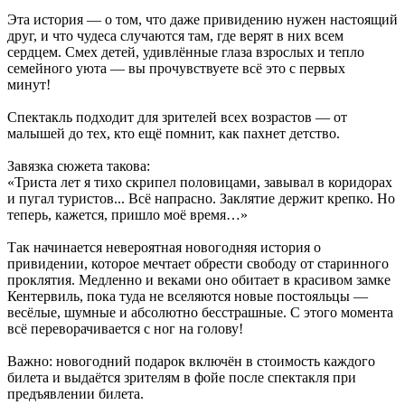
Эта история — о том, что даже привидению нужен настоящий
друг, и что чудеса случаются там, где верят в них всем
сердцем. Смех детей, удивлённые глаза взрослых и тепло
семейного уюта — вы прочувствуете всё это с первых
минут!
Спектакль подходит для зрителей всех возрастов — от
малышей до тех, кто ещё помнит, как пахнет детство.
Завязка сюжета такова:
«Триста лет я тихо скрипел половицами, завывал в коридорах
и пугал туристов... Всё напрасно. Заклятие держит крепко. Но
теперь, кажется, пришло моё время…»
Так начинается невероятная новогодняя история о
привидении, которое мечтает обрести свободу от старинного
проклятия. Медленно и веками оно обитает в красивом замке
Кентервиль, пока туда не вселяются новые постояльцы —
весёлые, шумные и абсолютно бесстрашные. С этого момента
всё переворачивается с ног на голову!
Важно: новогодний подарок включён в стоимость каждого
билета и выдаётся зрителям в фойе после спектакля при
предъявлении билета.