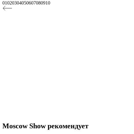
01
02
03
04
05
06
07
08
09
10
Moscow Show рекомендует