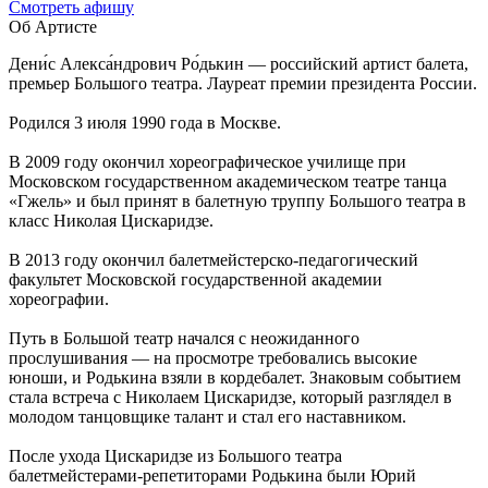
Cмотреть афишу
Об Артисте
Дени́с Алекса́ндрович Ро́дькин — российский артист балета,
премьер Большого театра. Лауреат премии президента России.
Родился 3 июля 1990 года в Москве.
В 2009 году окончил хореографическое училище при
Московском государственном академическом театре танца
«Гжель» и был принят в балетную труппу Большого театра в
класс Николая Цискаридзе.
В 2013 году окончил балетмейстерско-педагогический
факультет Московской государственной академии
хореографии.
Путь в Большой театр начался с неожиданного
прослушивания — на просмотре требовались высокие
юноши, и Родькина взяли в кордебалет. Знаковым событием
стала встреча с Николаем Цискаридзе, который разглядел в
молодом танцовщике талант и стал его наставником.
После ухода Цискаридзе из Большого театра
балетмейстерами-репетиторами Родькина были Юрий