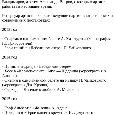
Владимиров, а затем Александр Ветров, с которым артист
работает в настоящее время.
Репертуар артиста включает ведущие партии в классических и
современных постановках:
2013 год
· Спартак в одноимённом балете А. Хачатуряна (хореография
Ю. Григоровича)
· Злой гений в «Лебедином озере» П. Чайковского
2014 год
· Принц Зигфрид в «Лебедином озере»
· Хосе в «Кармен-сюите» Бизе — Щедрина (хореография А.
Алонсо)
· Онегин в одноимённом балете на музыку П. Чайковского
(хореография Дж. Крэнко)
· Ферхад в «Легенде о любви» А. Меликова
2015 год
· Граф Альберт в «Жизели» А. Адана
· Печорин в «Герое нашего времени» И. Демуцкого