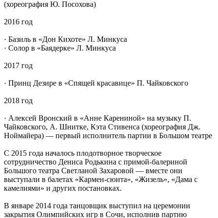
(хореография Ю. Посохова)
2016 год
· Базиль в «Дон Кихоте» Л. Минкуса
· Солор в «Баядерке» Л. Минкуса
2017 год
· Принц Дезире в «Спящей красавице» П. Чайковского
2018 год
· Алексей Вронский в «Анне Карениной» на музыку П.
Чайковского, А. Шнитке, Кэта Стивенса (хореография Дж.
Ноймайера) — первый исполнитель партии в Большом театре
С 2015 года началось плодотворное творческое
сотрудничество Дениса Родькина с примой-балериной
Большого театра Светланой Захаровой — вместе они
выступали в балетах «Кармен-сюита», «Жизель», «Дама с
камелиями» и других постановках.
В январе 2014 года танцовщик выступил на церемонии
закрытия Олимпийских игр в Сочи, исполнив партию