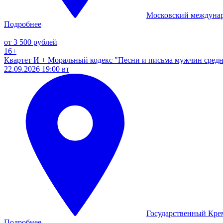
Московский междуна
Подробнее
от 3 500 рублей
16+
Квартет И + Моральный кодекс "Песни и письма мужчин средн
22.09.2026 19:00 вт
Государственный Кре
Подробнее