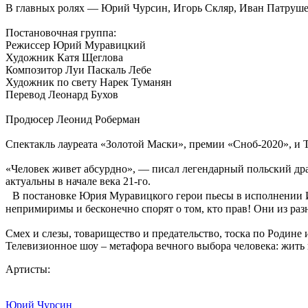
В главных ролях — Юрий Чурсин, Игорь Скляр, Иван Патруше
Постановочная группа:
Режиссер Юрий Муравицкий
Художник Катя Щеглова
Композитор Луи Паскаль Лебе
Художник по свету Нарек Туманян
Перевод Леонард Бухов
Продюсер Леонид Роберман
Спектакль лауреата «Золотой Маски», премии «Сноб-2020», и T
«Человек живет абсурдно», — писал легендарный польский дра
актуальны в начале века 21-го.
В постановке Юрия Муравицкого герои пьесы в исполнении И
непримиримы и бесконечно спорят о том, кто прав! Они из раз
Смех и слезы, товарищество и предательство, тоска по Родине 
Телевизионное шоу – метафора вечного выбора человека: жить 
Артисты:
Юрий Чурсин