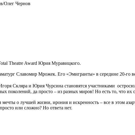
в/Олег Чернов
otal Theatre Award Юрия Муравицкого.
матург Славомир Мрожек. Его «Эмигранты» в середине 20-го ве
горя Скляра и Юрия Чурсина становятся участниками остросюж
ных поколений, да просто – из разных миров! Но есть то, что 
и мечты о лучшей жизни, ирония и искренность – все в этом азар
просто или сложно? Но ответа нет.