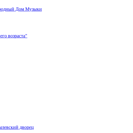
родный Дом Музыки
его возраста"
млевский дворец