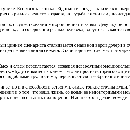
 тупике. Его жизнь – это калейдоскоп из неудач: кризис в кар
рия о кризисе среднего возраста, но судьба готовит ему неожид
 дочь, о существовании которой он почти забыл. Девушку он оста
ц и дочь, два совершенно разных человека, вдруг оказываются
тый цинизм сценариста сталкивается с наивной верой дочери в 
 это центральная линия сюжета. Эта история не о легком примир
ех и слезы переплетаются, создавая невероятный эмоциональны
тв. «Буду сниматься в кино» – это не просто история об отце и
тся с подобными трудностями, переживает свои «обретения и пот
й игре, но и в способности затронуть самые тонкие струны души
щения и о том, что наша жизнь, со всеми её неповторимыми мом
рить в лучшее и жить полноценно. Именно это и делает комедию