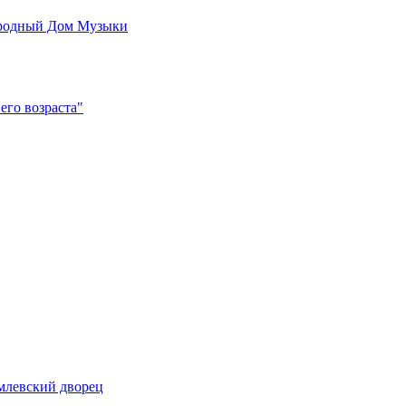
родный Дом Музыки
его возраста"
млевский дворец