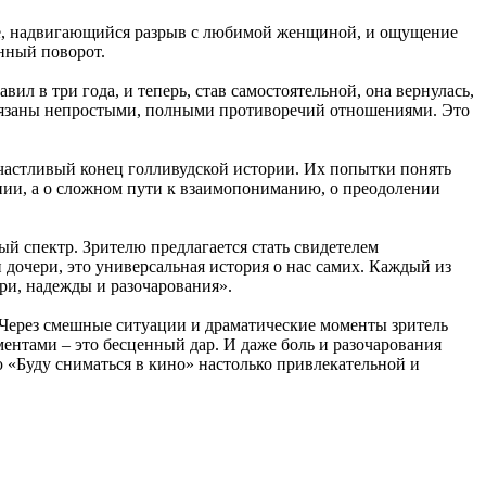
ьере, надвигающийся разрыв с любимой женщиной, и ощущение
анный поворот.
вил в три года, и теперь, став самостоятельной, она вернулась,
 связаны непростыми, полными противоречий отношениями. Это
счастливый конец голливудской истории. Их попытки понять
ении, а о сложном пути к взаимопониманию, о преодолении
й спектр. Зрителю предлагается стать свидетелем
 дочери, это универсальная история о нас самих. Каждый из
ери, надежды и разочарования».
. Через смешные ситуации и драматические моменты зритель
ентами – это бесценный дар. И даже боль и разочарования
 «Буду сниматься в кино» настолько привлекательной и