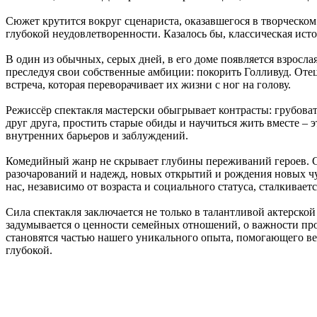
Сюжет крутится вокруг сценариста, оказавшегося в творческом
глубокой неудовлетворенности. Казалось бы, классическая исто
В один из обычных, серых дней, в его доме появляется взрослая
преследуя свои собственные амбиции: покорить Голливуд. Оте
встреча, которая переворачивает их жизни с ног на голову.
Режиссёр спектакля мастерски обыгрывает контрасты: грубова
друг друга, простить старые обиды и научиться жить вместе –
внутренних барьеров и заблуждений.
Комедийный жанр не скрывает глубины переживаний героев. См
разочарований и надежд, новых открытий и рождения новых чувс
нас, независимо от возраста и социального статуса, сталкивае
Сила спектакля заключается не только в талантливой актерско
задумывается о ценности семейных отношений, о важности про
становятся частью нашего уникального опыта, помогающего ве
глубокой.