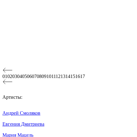
01
02
03
04
05
06
07
08
09
10
11
12
13
14
15
16
17
Артисты:
Андрей Смоляков
Евгения Дмитриева
Мария Мацель