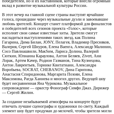
победителей, но и их наставников, которые внесли огромный
вклад в развитие музыкальной культуры России.
В этот вечер на главной сцене страны выступят ярчайшие
голоса, прошедшие через музыкальные дуэли и завоевавшие
любовь зрителей. Концерт станет платформой для финалистов
и победителей всех сезонов проекта «Голос», которые
исполнят свои самые известные хиты. Зрители смогут
насладиться выступлениями таких звезд, как Полина
Гагарина, Дима Билан, JONY, Пелагея, Владимир Пресняков,
Валерия, Сергей Шнуров, Елена Ваенга, Александр Малинин,
Сосо Павлиашвили, МакSим, Лариса Долина, Валерий
Сюткин, Юлианна Караулова, Антон Беляев, Zivert, Ани
Лорак, Артем Качер, Родион Газманов, Тина Кузнецова,
Антон Лаврентьев, Торнике Квитатиани, Александра
Воробьева, SOCRAT, CHEBANOV, Дина Гарипова,
Анастасия Спиридонова, Маргарита Позоян, Елена
Максимова, Рагда Ханиева и многих других. Ведущей шоу
будет несравненная Яна Чурикова. Музыкальное
сопровождение — оркестр Фонограф Симфо Джаз. Дирижер
— Сергей Жилин.
За создание незабываемой атмосферы на концерте будут
отвечать лучшие сценографы и художники по свету. Каждый
элемент шоу будет продуман до мелочей, чтобы зрители могли