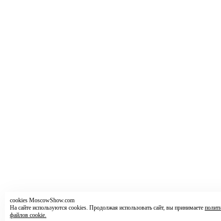
cookies MoscowShow.com
На сайте используются cookies. Продолжая использовать сайт, вы принимаете
полит
файлов cookie.