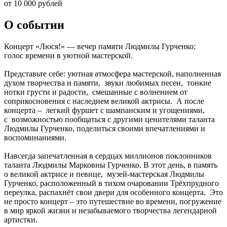
от 10 000 рублей
О событии
Концерт «Люся!» — вечер памяти Людмилы Гурченко:
голос времени в уютной мастерской.
Представьте себе: уютная атмосфера мастерской, наполненная
духом творчества и памяти, звуки любимых песен, тонкие
нотки грусти и радости, смешанные с волнением от
соприкосновения с наследием великой актрисы. А после
концерта – легкий фуршет с шампанским и угощениями,
с возможностью пообщаться с другими ценителями таланта
Людмилы Гурченко, поделиться своими впечатлениями и
воспоминаниями.
Навсегда запечатленная в сердцах миллионов поклонников
таланта Людмилы Марковны Гурченко. В этот день, в память
о великой актрисе и певице, музей-мастерская Людмилы
Гурченко, расположенный в тихом очаровании Трёхпрудного
переулка, распахнёт свои двери для особенного концерта. Это
не просто концерт – это путешествие во времени, погружение
в мир яркой жизни и незабываемого творчества легендарной
артистки.