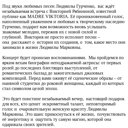
Под звуки любимых песен Людмилы Гурченко, вас ждёт
незабываемая встреча с Викторией Рябининой, известной
публике как MADRE VIKTORIA. Её проникновенный голос,
наполненный уважением и любовью к творческому наследию
Гурченко, подарит вам возможность вновь услышать
знакомые мелодии, пережив их с новой силой и
глубиной. Виктория не просто исполнит песни –
она расскажет о истории их создания, о том, какое место они
занимали в жизни Людмилы Марковны.
Концерт будет пронизан воспоминаниями. Мы пройдемся по
ярким вехам биографии неподражаемой актрисы: от первых
ролей до последних блестящих выступлений, от
романтических баллад до зажигательных джазовых
композиций. Перед вами оживут её сценические образы – от
наивной студентки до роковой женщины, каждый из которых
стал символом целой эпохи.
Это будет поистине незабываемый вечер, настоящий подарок
для всех, кто ценит искрометный талант, неповторимый
голос и очаровательную женскую красоту Людмилы
Марковны. Это шанс прикоснуться к её жизни, почувствовать
её энергетику и ощутить ту самую магию, которой она
одаривала своих зрителей.