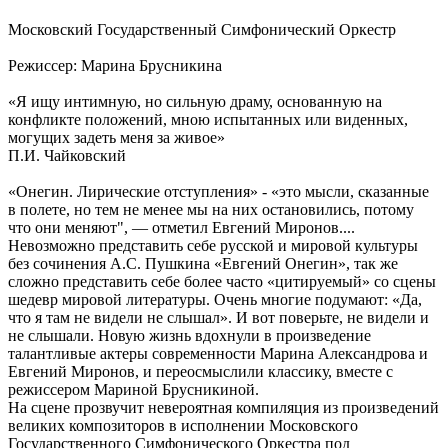
Московский Государственный Симфонический Оркестр
Режиссер: Марина Брусникина
«Я ищу интимную, но сильную драму, основанную на
конфликте положений, мною испытанных или виденных,
могущих задеть меня за живое»
П.И. Чайковский
«Онегин. Лирические отступления» - «это мысли, сказанные
в полете, но тем не менее мы на них остановились, потому
что они меняют", — отметил Евгений Миронов....
Невозможно представить себе русской и мировой культуры
без сочинения А.С. Пушкина «Евгений Онегин», так же
сложно представить себе более часто «цитируемый» со сцены
шедевр мировой литературы. Очень многие подумают: «Да,
что я там не видели не слышал». И вот поверьте, не видели и
не слышали. Новую жизнь вдохнули в произведение
талантливые актеры современности Марина Александрова и
Евгений Миронов, и переосмыслили классику, вместе с
режиссером Мариной Брусникиной.
На сцене прозвучит невероятная компиляция из произведений
великих композиторов в исполнении Московского
Государственного Симфонического Оркестра под