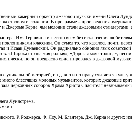
ственный камерный оркестр джазовой музыки имени Олега Лунд
 оркестровом изложении. В программе – произведения американ
 и Джерома Керна, чьи мелодии стали джазовыми стандартами, а
астера. Имя Гершвина известно всем без исключения любителям
 поклонниками классики. Он сумел то, что казалось почти нево
ал и Исаак Дунаевский. Он радикально обновил язык советской 
тов: «Широка страна моя родная», «Дорогая моя столица», песни
листически, но он прекрасно ориентировался в джазовой музыке
с уникальной историей, он давно и по праву считается культур
аве много блестящих молодых музыкантов, которых джазовые кри
м зала церковных соборов Храма Христа Спасителя незабываемы
лега Лундстрема.
румкин
ского, Р. Роджерса, Ф. Лоу, М. Блантера, Дж. Керна и других и