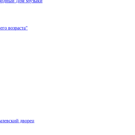
родный Дом Музыки
его возраста"
млевский дворец