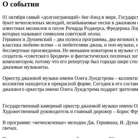
О событии
01 октября самый «долгоиграющий» биг-бэнд в мире, Государ
букет вечнозеленых мелодий, незабываемые песни в джазовом
известных мюзиклов и песен Ричарда Роджерса, Фредерика Лоу
которых называют символом советской эпохи.
Гершвин и Дунаевский – два полюса программы, два великих м
классика любимо всеми – и любителями джаза, и поп-музыки, и
бессмертные произведения. Не меньшим новатором в музыке ст
создатель «советского Бродвея» и фантастических песенных хи
композитором, потому что его репертуар был гораздо шире сти
джазовые музыканты.
Оркестр джазовой музыки имени Олега Лундстрема – коллектив 
коллектив находится в прекрасной форме. Сегодня в его сост
джазового оркестра имени Олега Лундстрема подарит зрителя
Государственный камерный оркестр джазовой музыки имени О
Художественный руководитель и главный дирижер – Борис Ф
В программе: «вечнозеленые» мелодии Дж. Гершвина, И. Дунаев
свечах.