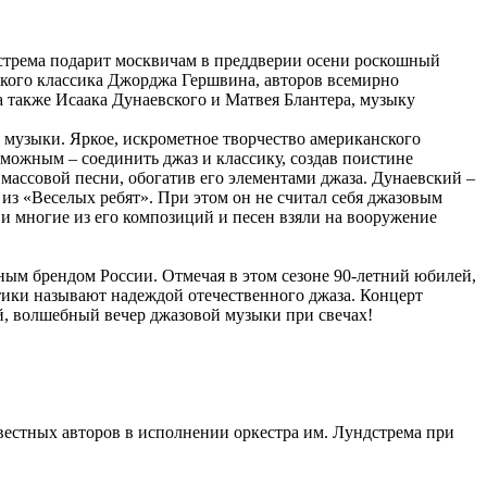
стрема подарит москвичам в преддверии осени роскошный
ского классика Джорджа Гершвина, авторов всемирно
 также Исаака Дунаевского и Матвея Блантера, музыку
 музыки. Яркое, искрометное творчество американского
зможным – соединить джаз и классику, создав поистине
массовой песни, обогатив его элементами джаза. Дунаевский –
 из «Веселых ребят». При этом он не считал себя джазовым
 и многие из его композиций и песен взяли на вооружение
ным брендом России. Отмечая в этом сезоне 90-летний юбилей,
тики называют надеждой отечественного джаза. Концерт
й, волшебный вечер джазовой музыки при свечах!
звестных авторов в исполнении оркестра им. Лундстрема при