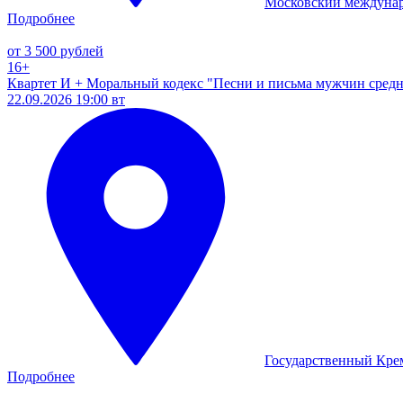
Московский междуна
Подробнее
от 3 500 рублей
16+
Квартет И + Моральный кодекс "Песни и письма мужчин средн
22.09.2026 19:00 вт
Государственный Кре
Подробнее