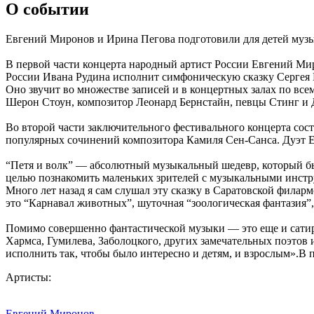
О событии
Евгений Миронов и Ирина Пегова подготовили для детей муз
В первой части концерта народный артист России Евгений Ми
России Ивана Рудина исполнит симфоническую сказку Сергея 
Оно звучит во множестве записей и в концертных залах по все
Шерон Стоун, композитор Леонард Бернстайн, певцы Стинг и 
Во второй части заключительного фестивального концерта сос
популярных сочинений композитора Камиля Сен-Санса. Дуэт Е
“Петя и волк” — абсолютный музыкальный шедевр, который был
целью познакомить маленьких зрителей с музыкальными инстру
Много лет назад я сам слушал эту сказку в Саратовской филар
это “Карнавал животных”, шуточная “зоологическая фантазия”,
Помимо совершенно фантастической музыки — это еще и сатир
Хармса, Гумилева, Заболоцкого, других замечательных поэтов
исполнить так, чтобы было интересно и детям, и взрослым».В
Артисты:
Евгений Миронов