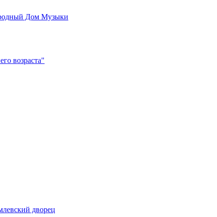
родный Дом Музыки
его возраста"
млевский дворец