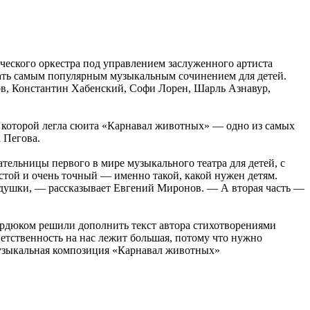
еского оркестра под управлением заслуженного артиста
вать самым популярным музыкальным сочинением для детей.
ков, Константин Хабенский, Софи Лорен, Шарль Азнавур,
у которой легла сюита «Карнавал животных» — одно из самых
 Пегова.
ельницы первого в мире музыкального театра для детей, с
стой и очень точный — именно такой, какой нужен детям.
 дедушки, — рассказывает Евгений Миронов. — А вторая часть —
рдюком решили дополнить текст автора стихотворениями
етственность на нас лежит большая, потому что нужно
-музыкальная композиция «Карнавал животных»