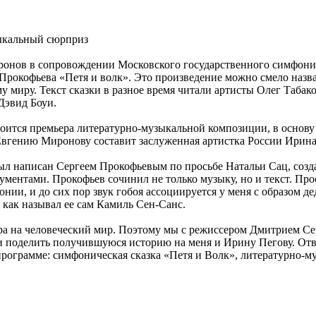
ыкальный сюрприз
ронов в сопровождении Московского государственного симфонич
Прокофьева «Петя и волк». Это произведение можно смело наз
му миру. Текст сказки в разное время читали артисты Олег Таба
Дэвид Боуи.
тоится премьера литературно-музыкальной композиции, в основ
вгению Миронову составит заслуженная артистка России Ирина
 написан Сергеем Прокофьевым по просьбе Натальи Сац, создат
ментами. Прокофьев сочинил не только музыку, но и текст. Про
монии, и до сих пор звук гобоя ассоциируется у меня с образом
 как называл ее сам Камиль Сен-Санс.
а на человеческий мир. Поэтому мы с режиссером Дмитрием Се
 и поделить получившуюся историю на меня и Ирину Пегову. Отв
 программе: симфоническая сказка «Петя и Волк», литературно