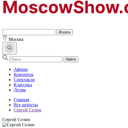
Москва
Найти
Афиша
Концерты
Спектакли
Классика
Детям
Главная
Все артисты
Сергей Селин
Сергей Селин