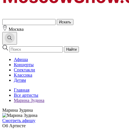
Москва
Найти
Афиша
Концерты
Спектакли
Классика
Детям
Главная
Все артисты
Марина Зудина
Марина Зудина
Cмотреть афишу
Об Артисте