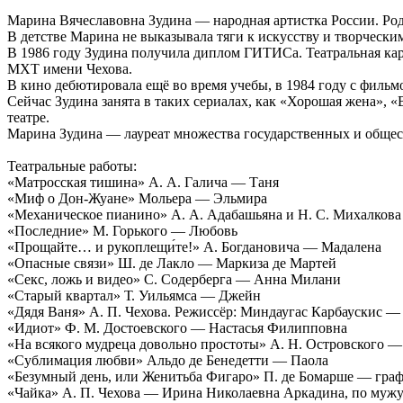
Марина Вячеславовна Зудина — народная артистка России. Роди
В детстве Марина не выказывала тяги к искусству и творческим
В 1986 году Зудина получила диплом ГИТИСа. Театральная карье
МХТ имени Чехова.
В кино дебютировала ещё во время учебы, в 1984 году с фильм
Сейчас Зудина занята в таких сериалах, как «Хорошая жена», «
театре.
Марина Зудина — лауреат множества государственных и общес
Театральные работы:
«Матросская тишина» А. А. Галича — Таня
«Миф о Дон-Жуане» Мольера — Эльмира
«Механическое пианино» А. А. Адабашьяна и Н. С. Михалкова
«Последние» М. Горького — Любовь
«Прощайте… и рукоплещи́те!» А. Богдановича — Мадалена
«Опасные связи» Ш. де Лакло — Маркиза де Мартей
«Секс, ложь и видео» С. Содерберга — Анна Милани
«Старый квартал» Т. Уильямса — Джейн
«Дядя Ваня» А. П. Чехова. Режиссёр: Миндаугас Карбаускис — 
«Идиот» Ф. М. Достоевского — Настасья Филипповна
«На всякого мудреца довольно простоты» А. Н. Островского 
«Сублимация любви» Альдо де Бенедетти — Паола
«Безумный день, или Женитьба Фигаро» П. де Бомарше — гра
«Чайка» А. П. Чехова — Ирина Николаевна Аркадина, по мужу