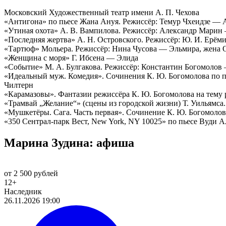
Московский Художественный театр имени А. П. Чехова
«Антигона» по пьесе Жана Ануя. Режиссёр: Темур Чхеидзе — 
«Утиная охота» А. В. Вампилова. Режиссёр: Александр Марин
«Последняя жертва» А. Н. Островского. Режиссёр: Ю. И. Ерё
«Тартюф» Мольера. Режиссёр: Нина Чусова — Эльмира, жена 
«Женщина с моря» Г. Ибсена — Элида
«Событие» М. А. Булгакова. Режиссёр: Константин Богомоло
«Идеальный муж. Комедия». Сочинения К. Ю. Богомолова по п
Чилтерн
«Карамазовы». Фантазии режиссёра К. Ю. Богомолова на тему
«Трамвай „Желание“» (сцены из городской жизни) Т. Уильямс
«Мушкетёры. Сага. Часть первая». Сочинение К. Ю. Богомоло
«350 Сентрал-парк Вест, New York, NY 10025» по пьесе Вуди 
Марина Зудина: афиша
от 2 500 рублей
12+
Наследник
26.11.2026 19:00