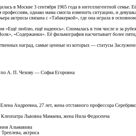
лась в Москве 3 сентября 1965 года в интеллигентной семье. Е
 профессиям, однако мама смогла изменить ситуацию, и девушка 
ра актрисы связана с «Табакеркой», где она играла в основном 
ом «Ещё люблю, ещё надеюсь». Снималась в том числе и за рубе
Волк», «Содержанки». Её фильмография насчитывает более пятиде
твенных наград, самые ценные из которых — статусы Заслуженн
 по А. П. Чехову — Софья Егоровна
Елена Андреевна, 27 лет, жена отставного профессора Серебряк
— Клеопатра Львовна Мамаева, жена Нила Федосеича
финя Альмавива
 Треплева, актриса