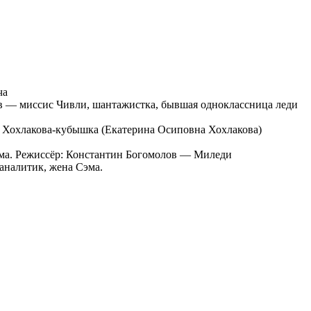
ча
в — миссис Чивли, шантажистка, бывшая одноклассница леди
— Хохлакова-кубышка (Екатерина Осиповна Хохлакова)
юма. Режиссёр: Константин Богомолов — Миледи
аналитик, жена Сэма.