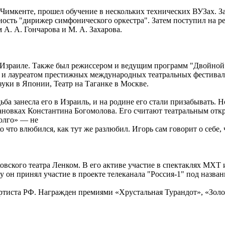
в Чимкенте, прошел обучение в нескольких технических ВУЗах.
ьность "дирижер симфонического оркестра". Затем поступил на 
 А. А. Гончарова и М. А. Захарова.
в Израиле. Также был режиссером и ведущим программ "Двойной 
 и лауреатом престижных международных театральных фестивале
зуки в Японии, Театр на Таганке в Москве.
ба занесла его в Израиль, и на родине его стали призабывать. 
становках Константина Богомолова. Его считают театральным откр
долго» — не
ко что влюбился, как тут же разлюбил. Игорь сам говорит о себе
вского театра Ленком. В его активе участие в спектаклях МХТ и
у он принял участие в проекте телеканала "Россия-1" под назван
ртиста РФ. Награжден премиями «Хрустальная Турандот», «Золота