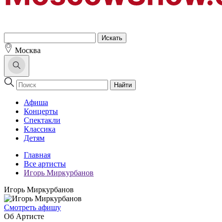
Москва
Найти
Афиша
Концерты
Спектакли
Классика
Детям
Главная
Все артисты
Игорь Миркурбанов
Игорь Миркурбанов
Cмотреть афишу
Об Артисте