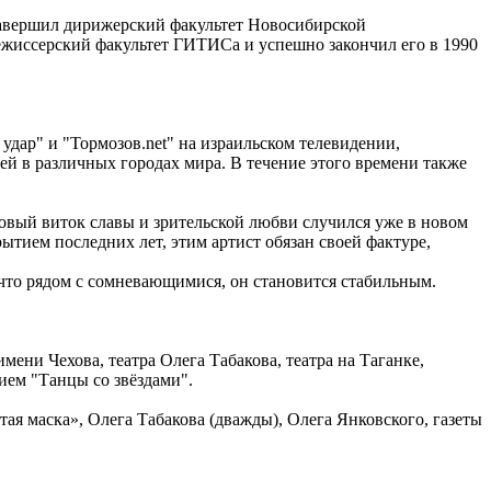
 Завершил дирижерский факультет Новосибирской
режиссерский факультет ГИТИСа и успешно закончил его в 1990
удар" и "Тормозов.net" на израильском телевидении,
й в различных городах мира. В течение этого времени также
Новый виток славы и зрительской любви случился уже в новом
ытием последних лет, этим артист обязан своей фактуре,
, что рядом с сомневающимися, он становится стабильным.
мени Чехова, театра Олега Табакова, театра на Таганке,
ием "Танцы со звёздами".
я маска», Олега Табакова (дважды), Олега Янковского, газеты