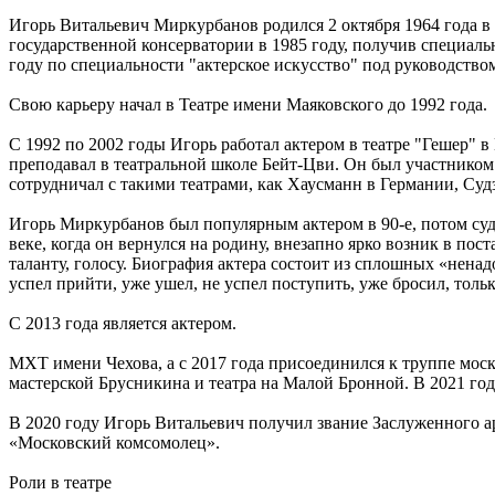
Игорь Витальевич Миркурбанов родился 2 октября 1964 года 
государственной консерватории в 1985 году, получив специал
году по специальности "актерское искусство" под руководством
Свою карьеру начал в Театре имени Маяковского до 1992 года.
С 1992 по 2002 годы Игорь работал актером в театре "Гешер" 
преподавал в театральной школе Бейт-Цви. Он был участником
сотрудничал с такими театрами, как Хаусманн в Германии, Суд
Игорь Миркурбанов был популярным актером в 90-е, потом судь
веке, когда он вернулся на родину, внезапно ярко возник в по
таланту, голосу. Биография актера состоит из сплошных «нена
успел прийти, уже ушел, не успел поступить, уже бросил, толь
С 2013 года является актером.
МХТ имени Чехова, а с 2017 года присоединился к труппе моско
мастерской Брусникина и театра на Малой Бронной. В 2021 год
В 2020 году Игорь Витальевич получил звание Заслуженного а
«Московский комсомолец».
Роли в театре