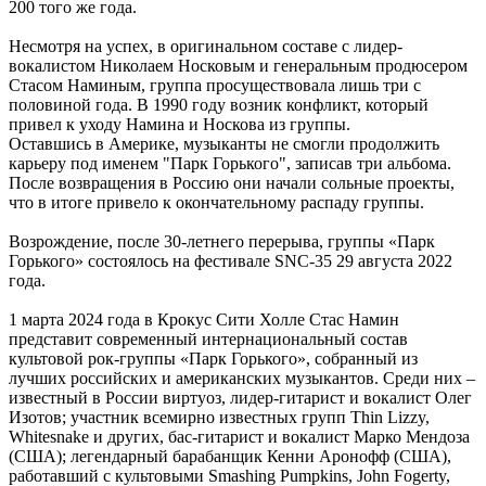
200 того же года.
Несмотря на успех, в оригинальном составе с лидер-
вокалистом Николаем Носковым и генеральным продюсером
Стасом Наминым, группа просуществовала лишь три с
половиной года. В 1990 году возник конфликт, который
привел к уходу Намина и Носкова из группы.
Оставшись в Америке, музыканты не смогли продолжить
карьеру под именем "Парк Горького", записав три альбома.
После возвращения в Россию они начали сольные проекты,
что в итоге привело к окончательному распаду группы.
Возрождение, после 30-летнего перерыва, группы «Парк
Горького» состоялось на фестивале SNC-35 29 августа 2022
года.
1 марта 2024 года в Крокус Сити Холле Стас Намин
представит современный интернациональный состав
культовой рок-группы «Парк Горького», собранный из
лучших российских и американских музыкантов. Среди них –
известный в России виртуоз, лидер-гитарист и вокалист Олег
Изотов; участник всемирно известных групп Thin Lizzy,
Whitesnake и других, бас-гитарист и вокалист Марко Мендоза
(США); легендарный барабанщик Кенни Аронофф (США),
работавший с культовыми Smashing Pumpkins, John Fogerty,