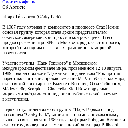
Cмотреть афишу
Об Артисте
«Парк Го́рького» (Górky Park)
В 1987 году музыкант, композитор и продюсер Стас Намин
основал группу, которая стала ярким представителем
советской, американской и российской рок-сцены. В его
продюсерском центре SNC в Москве зародился этот проект,
который стал одним из главных трамплинов к мировой
известности.
Участие группы "Парк Горького" в Московском
международном фестивале мира, проведенном 12-13 августа
1989 года на стадионе "Лужники" под девизом "Рок против
наркотиков" и транслировавшемся по MTV в 59 странах мира,
стало вехой в их карьере. Вместе с Bon Jovi, Оззи Осборном,
Mötley Crüe, Scorpions, Cinderella, Skid Row и другими
мировыми звёздами они подарили публике незабываемые
выступления.
Первый студийный альбом группы "Парк Горького" под
названием "Gorky Park", записанный на английском языке,
вышел в свет в августе 1989 года на фирме Polygram Records и
стал хитом, вошедшим в американский хит-парад Billboard