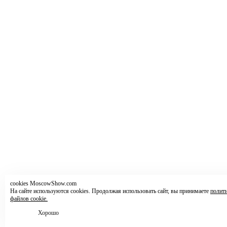
cookies MoscowShow.com
На сайте используются cookies. Продолжая использовать сайт, вы принимаете
полит
файлов cookie.
Хорошо