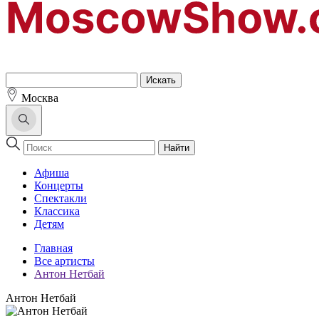
Москва
Найти
Афиша
Концерты
Спектакли
Классика
Детям
Главная
Все артисты
Антон Нетбай
Антон Нетбай