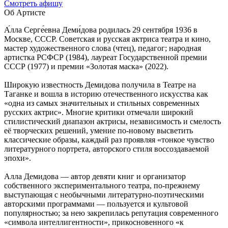
Cмотреть афишу
Об Артисте
А́лла Серге́евна Деми́дова родилась 29 сентября 1936 в
Москве, СССР. Cоветская и русская актриса театра и кино,
мастер художественного слова (чтец), педагог; народная
артистка РСФСР (1984), лауреат Государственной премии
СССР (1977) и премии «Золотая маска» (2022).
Широкую известность Демидова получила в Театре на
Таганке и вошла в историю отечественного искусства как
«одна из самых значительных и стильных современных
русских актрис». Многие критики отмечали широкий
стилистический диапазон актрисы, независимость и смелость
её творческих решений, умение по-новому высветить
классические образы, каждый раз проявляя «тонкое чувство
литературного портрета, авторского стиля воссоздаваемой
эпохи».
Алла Демидова — автор девяти книг и организатор
собственного экспериментального театра, по-прежнему
выступающая с необычными литературно-поэтическими
авторскими программами — пользуется и культовой
популярностью; за нею закрепилась репутация современного
«символа интеллигентности», прикосновенного «к