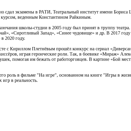
шно сдал экзамены в РАТИ, Театральный институт имени Борис
й курсом, веденным Константином Райкиным.
окончания школы-студии в 2005 году был принят в труппу театра
ай», «Сиротливый Запад», «Синее чудовище» и др. В 2017 году 
 в 2020 году.
есте с Кириллом Плетнёвым прошёл конкурс на сериал «Диверсан
иссёров, играя героические роли. Так, в боевике «Мираж» Алекс
ушек, помогая им бежать от работорговцев. В картине «Бой мес
его роль в фильме "На игре", основанном на книге "Игры в жиз
 игр в реальность.