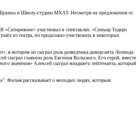
а Щукина и Школу-студию МХАТ. Несмотря на предложения от
. В «Сатириконе» участвовал в спектаклях: «Синьор Тодеро
ушёл из театра, но продолжал участвовать в некоторых
т», в котором он сыграл роль разведчика-диверсанта Леонида
ей сыграл главную роль Евгения Вольского. Его герой, вместе
тного значения» Алексей сыграл младшего лейтенанта, который
нь". Фильм рассказывает о молодых людях, которым