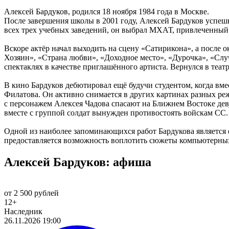
Алексей Бардуков, родился 18 ноября 1984 года в Москве.
После завершения школы в 2001 году, Алексей Бардуков успе
всех трех учебных заведений, он выбрал МХАТ, привлеченны
Вскоре актёр начал выходить на сцену «Сатирикона», а после 
Хозяин», «Страна любви», «Доходное место», «Дурочка», «Случ
спектаклях в качестве приглашённого артиста. Вернулся в театр
В кино Бардуков дебютировал ещё будучи студентом, когда вм
Филатова. Он активно снимается в других картинах разных реж
с персонажем Алексея Чадова спасают на Ближнем Востоке дев
вместе с группой солдат вынужден противостоять войскам СС.
Одной из наиболее запоминающихся работ Бардукова является 
предоставляется возможность воплотить сюжеты компьютерных
Алексей Бардуков: афиша
от 2 500 рублей
12+
Наследник
26.11.2026 19:00