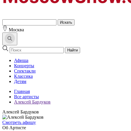
Москва
Найти
Афиша
Концерты
Спектакли
Классика
Детям
Главная
Все артисты
Алексей Бардуков
Алексей Бардуков
Cмотреть афишу
Об Артисте