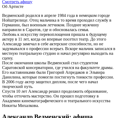
Cмотреть афишу
Об Артисте
Ведменский родился в апреле 1984 года в немецком городе
Нойштрелице. Отец мальчика в то время проходил службу в
Германии, был военным летчиком. Позднее мужчину
направили в Саратов, где и обосновалась семья.
Любовь к искусству перевоплощения пришла к будущему
актеру в 11 лет, когда он впервые посетил театр. До этого
Александр замечал в себе актерские способности, но не
задумывался о профессии всерьез. Вскоре мальчик записался в
местную театральную студию и начал регулярно выходить на
сцену.
После окончания школы Ведменский стал студентом
Саратовской консерватории, где учился на факультете драмы.
Его наставниками были Григорий Апредаков и Эльвира
Данилина, которые помогли постигнуть тонкости профессии.
В 2006 году актер защитил диплом, после чего начал
творческий путь.
Спустя 10 лет Александр решил продолжить образование,
чтобы отточить мастерство. Он прошел подготовку в
Академии кинематографического и театрального искусства
Никиты Михалкова.
Александр Ведменский: афиша