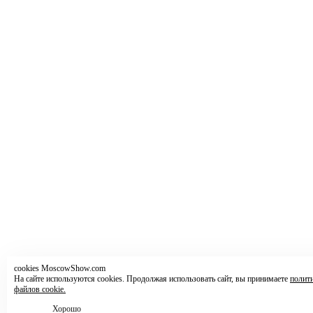
cookies MoscowShow.com
На сайте используются cookies. Продолжая использовать сайт, вы принимаете
полит
файлов cookie.
Хорошо