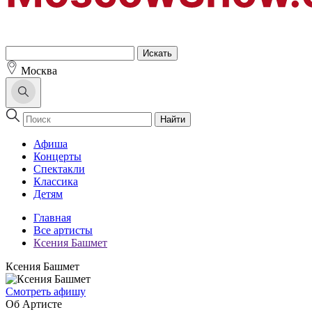
Москва
Найти
Афиша
Концерты
Спектакли
Классика
Детям
Главная
Все артисты
Ксения Башмет
Ксения Башмет
Cмотреть афишу
Об Артисте