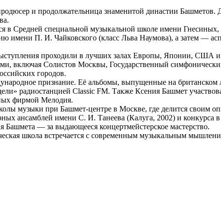
продюсер и продолжательница знаменитой династии Башметов. 
ва.
ься в Средней специальной музыкальной школе имени Гнесиных, г
ю имени П. И. Чайковского (класс Льва Наумова), а затем — а
выступления проходили в лучших залах Европы, Японии, США и
лями, включая Солистов Москвы, Государственный симфонически
оссийских городов.
народное признание. Её альбомы, выпущенные на британском л
ли» радиостанцией Classic FM. Также Ксения Башмет участвова
ных фирмой Мелодия.
колы музыки при Башмет-центре в Москве, где делится своим о
ных ансамблей имени С. И. Танеева (Калуга, 2002) и конкурса в
я Башмета — за выдающееся концертмейстерское мастерство.
ическая школа встречается с современным музыкальным мышлени