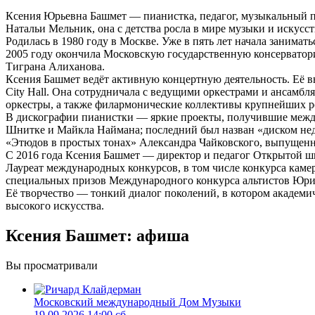
Ксения Юрьевна Башмет — пианистка, педагог, музыкальный 
Натальи Мельник, она с детства росла в мире музыки и искусст
Родилась в 1980 году в Москве. Уже в пять лет начала занимат
2005 году окончила Московскую государственную консерватори
Тиграна Алиханова.
Ксения Башмет ведёт активную концертную деятельность. Её 
City Hall. Она сотрудничала с ведущими оркестрами и ансамб
оркестры, а также филармонические коллективы крупнейших р
В дискографии пианистки — яркие проекты, получившие между
Шнитке и Майкла Наймана; последний был назван «диском неде
«Этюдов в простых тонах» Александра Чайковского, выпущен
С 2016 года Ксения Башмет — директор и педагог Открытой ш
Лауреат международных конкурсов, в том числе конкурса камер
специальных призов Международного конкурса альтистов Юри
Её творчество — тонкий диалог поколений, в котором академ
высокого искусства.
Ксения Башмет: афиша
Вы просматривали
Московский международный Дом Музыки
19.09.2026 14:00 сб