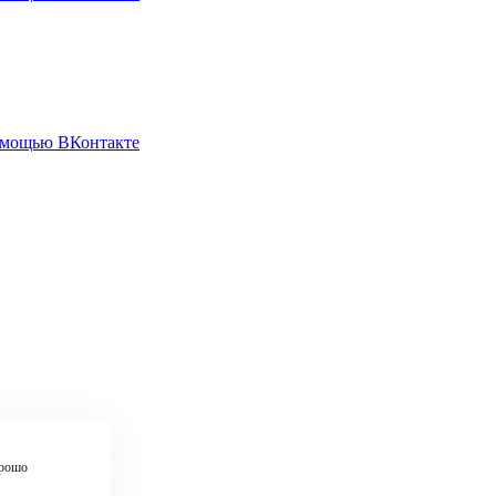
омощью ВКонтакте
рошо