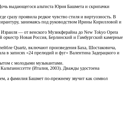
Дочь выдающегося альтиста Юрия Башмета и скрипачки
де сразу проявила редкое чувство стиля и виртуозность. В
спирантуру, занимаясь под руководством Ирины Кирилловой и
 Израиля — от венского Музикферайна до New Tokyo Opera
й оркестр Новая Россия, Берлинский и Гамбургский камерные
ейбле Quartz, включают произведения Баха, Шостаковича,
ла в записях «24 прелюдий и фуг» Валентина Задерацкого и
пытом с молодыми музыкантами.
 Кальтаниссетте (Италия, 2003). Дважды удостоена
ем, а фамилия Башмет по-прежнему звучит как символ