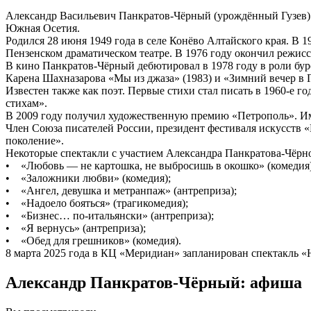
Александр Васильевич Панкратов-Чёрный (урождённый Гузев) 
Южная Осетия.
Родился 28 июня 1949 года в селе Конёво Алтайского края. В 
Пензенском драматическом театре. В 1976 году окончил режис
В кино Панкратов-Чёрный дебютировал в 1978 году в роли бу
Карена Шахназарова «Мы из джаза» (1983) и «Зимний вечер в Г
Известен также как поэт. Первые стихи стал писать в 1960-е 
стихам».
В 2009 году получил художественную премию «Петрополь». 
Член Союза писателей России, президент фестиваля искусств 
поколение».
Некоторые спектакли с участием Александра Панкратова-Чёрн
• «Любовь — не картошка, не выбросишь в окошко» (комедия)
• «Заложники любви» (комедия);
• «Ангел, девушка и метранпаж» (антреприза);
• «Надоело бояться» (трагикомедия);
• «Бизнес… по-итальянски» (антреприза);
• «Я вернусь» (антреприза);
• «Обед для грешников» (комедия).
8 марта 2025 года в КЦ «Меридиан» запланирован спектакль «Не
Александр Панкратов-Чёрный: афиша