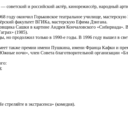
— советский и российский актёр, кинорежиссёр, народный арт
1968 году окончил Горьковское театральное училище, мастерскую
сёрский факультет ВГИКа, мастерскую Ефима Дзигана.
ровщика Сашки в картине Андрея Кончаловского «Сибириада». В
аграх» (1985).
годы, но продолжил только в 1990-е годы. В 1996 году вышел в 
Имеет также премии имени Пушкина, имени Франца Кафки и пр
«Южные ночи», член Совета благотворительной организации «Бл
ого:
;
 стреляйте в экстрасенса» (комедия).