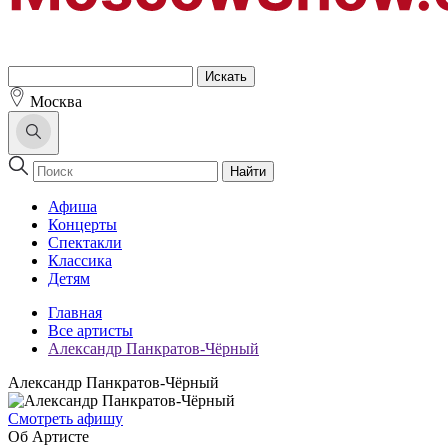
Москва
Найти
Афиша
Концерты
Спектакли
Классика
Детям
Главная
Все артисты
Александр Панкратов-Чёрный
Александр Панкратов-Чёрный
Cмотреть афишу
Об Артисте