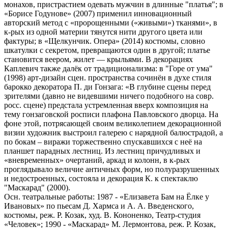
монахов, пристрастием одевать мужчин в длинные "платья"; в
«Борисе Годунове» (2007) применил инновационный
авторский метод с «пророщенными («живыми») тканями», в
к-рых из одной материи тянутся нити другого цвета или
фактуры; в «Щелкунчик. Опера» (2014) костюмы, словно
шкатулки с секретом, превращаются один в другой; платье
становится веером, жилет — крыльями. В декорациях
Каплевич также далёк от традиционализма: в "Горе от ума"
(1998) арт-дизайн сцен. пространства сочинён в духе стиля
барокко декоратора П. ди Гонзага: «В глубине сцены перед
зрителями (давно не видевшими ничего подобного на совр.
росс. сцене) предстала устремленная вверх композиция на
тему гонзаговской росписи плафона Павловского дворца. На
фоне этой, потрясающей своим великолепием декорационной
визии художник выстроил галерею с нарядной балюстрадой, а
по бокам – виражи торжественно спускавшихся с неё на
планшет парадных лестниц. Из лестниц причудливых и
«вневременных» очертаний, аркад и колонн, в к-рых
проглядывало величие античных форм, но полуразрушенных
и недостроенных, состояла и декорация К. к спектаклю
"Маскарад" (2000).
Осн. театральные работы: 1987 - «Елизавета Бам на Ёлке у
Ивановых» по пьесам Д. Хармса и А. А. Введенского,
костюмы, реж. Р. Козак, худ. В. Кононенко, Театр-студия
«Человек»; 1990 - «Маскарад» М. Лермонтова, реж. Р. Козак,