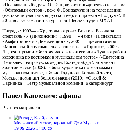
«Посвященный», реж. О. Тепцов; кастинг-директор в фильме
«Обитаемый остров», реж. Ф. Бондарчук; и на телевидении
(наставник участников русской версии проекта «Подиум»). В
2012 вёл курс магистратуры при Школе-Студии МХАТ.
Награды: 1993— «Хрустальная роза» Виктора Розова за
спектакль «N (Нижинский)»; 1998 — «Чайка» за спектакли
«Амфитрион» и «Две женщины»; 2005 — премия газеты
«Московский комсомолец» за спектакль «Тартюф»; 2009 -
Лауреат премии «Золотая маска» в категории «Лучшая работа
художника по костюмам в музыкальном театре» («Екатерина
Великая», Театр муз. комедии, Екатеринбург); номинант
Золотой маски (2008): работа художника по костюмам в
музыкальном театре, «Борис Годунов», Большой театр,
Москва; номинант Золотой маски (2019), «Орфей &
Эвридика», Театр музыкальной комедии, Екатеринбург.
Павел Каплевич: афиша
Вы просматривали
Московский международный Дом Музыки
19.09.2026 14:00 сб