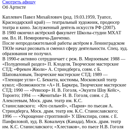
Cмотреть афишу
Об Артисте
Каплевич Павел Михайлович (род. 19.03.1959, Туапсе,
Краснодарский край) — театральный художник, продюсер
театра и кино. Заслуженный деятель искусств РФ (2007).
В 1980 окончил актёрский факультет Школы-студии МХАТ
им. Вл. И. Немировича-Данченко.
После непродолжительной работы актёром в Ленинградском
ТЮЗе начал рисовать и сменил сферу деятельности. Спец. худ.
образования не получил.
В 1990-е активно сотрудничает с реж. В. Мирзоевым: 1988 —
«Полуденный раздел» П. Клоделя, Творческие мастерские
СТД; «Фрекен Жюли» А. Стриндберга, совм. с Б.
Шаповаловым, Творческие мастерские СТД; 1989 —
«Тлеющие угли» С. Беккета, костюмы, Московский театр
кукол; «Возможности «А» Н. Баркера, Творческие мастерские
СТД; 1990 — «Ревизор» Н. В. Гоголя, «Экуити Шоу Кейс»,
Торонто; 1994 — «Женитьба» Н. В. Гоголя, совм. с Д.
Алексеевым, Моск. драм. театр им. К.С.
Станиславского; «Кто сильней», «Пария» по пьесам А.
Стриндберга, Моск. драм. театр им. К.С. Станиславского;
1996 — «Укрощение строптивой» У. Шекспира, совм. с Е.
Панфиловой, худ. В. Ковальчук (Канада), Моск. драм. театр
им. К.С. Станиславского; «Хлестаков», по пьесе Н.В. Гоголя