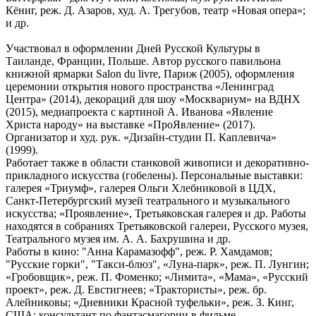
Кёниг, реж. Д. Азаров, худ. А. Трегубов, театр «Новая опера»;
и др.
Участвовал в оформлении Дней Русской Культуры в
Таиланде, Франции, Польше. Автор русского павильона
книжной ярмарки Salon du livre, Париж (2005), оформления
церемонии открытия нового пространства «Ленинград
Центра» (2014), декораций для шоу «Москвариум» на ВДНХ
(2015), медиапроекта с картиной А. Иванова «Явление
Христа народу» на выставке «ПроЯвление» (2017).
Организатор и худ. рук. «Дизайн-студии П. Каплевича»
(1999).
Работает также в области станковой живописи и декоративно-
прикладного искусства (гобелены). Персональные выставки:
галерея «Триумф», галерея Ольги Хлебниковой в ЦДХ,
Санкт-Петербургский музей театрального и музыкального
искусства; «Проявление», Третьяковская галерея и др. Работы
находятся в собраниях Третьяковской галереи, Русского музея,
Театрального музея им. А. А. Бахрушина и др.
Работы в кино: "Анна Карамазофф", реж. Р. Хамдамов;
"Русские горки", "Такси-блюз", «Луна-парк», реж. П. Лунгин;
«Гробовщик», реж. П. Фоменко; «Лимита», «Мама», «Русский
проект», реж. Д. Евстигнеев; «Трактористы», реж. бр.
Алейниковы; «Дневники Красной туфельки», реж. З. Кинг,
США; консультант по фантасмагории в фильме