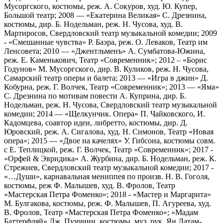
Мусоргского, костюмы, реж. А. Сокуров, худ. Ю. Купер,
Большой театр; 2008 — «Екатерина Великая» С. Дрезнина,
костюмы, дир. Б. Нодельман, реж. Н. Чусова, худ. В.
Мартиросов, Свердловский театр музыкальной комедии; 2009
- «Смешанные чувства» Р. Баэра, реж. О. Леваков, Театр им
Ленсовета; 2010 — «Джентльменъ» А. Сумбатова-Южина,
реж. Е. Каменькович, Театр «Современник»; 2012 – «Борис
Годунов» М. Мусоргского, дир. В. Куликов, реж. Н. Чусова,
Самарский театр оперы и балета; 2013 — «Игра в джин» Д.
Кобурна, реж. Г. Волчек, Театр «Современник»; 2013 — «Яма»
С. Дрезнина по мотивам повести А. Куприна, дир. Б.
Нодельман, реж. Н. Чусова, Свердловский театр музыкальной
комедии; 2014 — «Щелкунчик. Опера» П. Чайковского, И.
Кадомцева, соавтор идеи, либретто, костюмы, дир. Д.
Юровский, реж. А. Сигалова, худ. Н. Симонов, Театр «Новая
опера»; 2015 — «Двое на качелях» У. Гибсона, костюмы совм.
с Е. Теплицкой, реж. Г. Волчек, Театр «Современник»; 2017 -
«Орфей & Эвридика» А. Журбина, дир. Б. Нодельман, реж. К.
Стрежнев, Свердловский театр музыкальной комедии; 2017 -
«…Души», карнавальная мениппея по произв. Н. В. Гоголя,
костюмы, реж Ф. Малышев, худ. В. Фролов, Театр
«Мастерская Петра Фоменко»; 2018 - «Мастер и Маргарита»
М. Булгакова, костюмы, реж. Ф. Малышев, П. Агуреева, худ.
В. Фролов, Театр «Мастерская Петра Фоменко»; «Мадам
Баттерфляй» Дж. Пуччини, костюмы, муз. рук. Ян Латам-