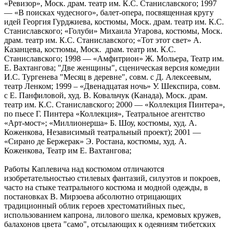
«Ревизор», Моск. драм. театр им. К.С. Станиславского; 1997
— «В поисках чудесного», балет-опера, посвященная кругу
идей Георгия Гурджиева, костюмы, Моск. драм. театр им. К.С.
Станиславского; «Голуби» Михаила Угарова, костюмы, Моск.
драм. театр им. К.С. Станиславского; «Тот этот свет» А.
Казанцева, костюмы, Моск. драм. театр им. К.С.
Станиславского; 1998 — «Амфитрион» Ж. Мольера, Театр им.
Е. Вахтангова; "Две женщины", сценическая версия комедии
И.С. Тургенева "Месяц в деревне", совм. с Д. Алексеевым,
театр Ленком; 1999 – «Двенадцатая ночь» У. Шекспира, совм.
с Е. Панфиловой, худ. В. Ковальчук (Канада), Моск. драм.
театр им. К.С. Станиславского; 2000 — «Коллекция Пинтера»,
по пьесе Г. Пинтера «Коллекция», Театральное агентство
«Арт-мост»; «Миллионерша» Б. Шоу, костюмы, худ. А.
Коженкова, Независимый театральный проект); 2001 —
«Сирано де Бержерак» Э. Ростана, костюмы, худ. А.
Коженкова, Театр им Е. Вахтангова;
Работы Каплевича над костюмом отличаются
изобретательностью стилевых фантазий, силуэтов и покроев,
часто на стыке театрального костюма и модной одежды, в
постановках В. Мирзоева абсолютно отрицающих
традиционный облик героев хрестоматийных пьес,
использованием капрона, лилового шелка, кремовых кружев,
балахонов цвета "само", отсылающих к одеяниям тибетских