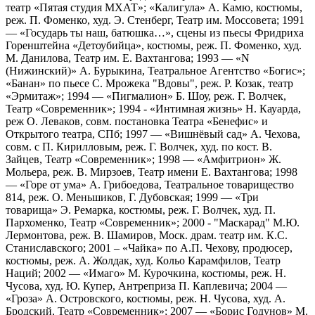
театр «Пятая студия МХАТ»; «Калигула» А. Камю, костюмы,
реж. П. Фоменко, худ. Э. Стенберг, Театр им. Моссовета; 1991
— «Государь ты наш, батюшка…», сцены из пьесы Фридриха
Горенштейна «Детоубийца», костюмы, реж. П. Фоменко, худ.
М. Данилова, Театр им. Е. Вахтангова; 1993 — «N
(Нижинский)» А. Бурыкина, Театральное Агентство «Богис»;
«Банан» по пьесе С. Мрожека "Вдовы", реж. Р. Козак, театр
«Эрмитаж»; 1994 — «Пигмалион» Б. Шоу, реж. Г. Волчек,
Театр «Современник»; 1994 - «Интимная жизнь» Н. Кауарда,
реж О. Леваков, совм. постановка Театра «Бенефис» и
Открытого театра, СПб; 1997 — «Вишнёвый сад» А. Чехова,
совм. с П. Кирилловым, реж. Г. Волчек, худ. по кост. В.
Зайцев, Театр «Современник»; 1998 — «Амфитрион» Ж.
Мольера, реж. В. Мирзоев, Театр имени Е. Вахтангова; 1998
— «Горе от ума» А. Грибоедова, Театральное товарищество
814, реж. О. Меньшиков, Г. Дубовская; 1999 — «Три
товарища» Э. Ремарка, костюмы, реж. Г. Волчек, худ. П.
Пархоменко, Театр «Современник»; 2000 - "Маскарад" М.Ю.
Лермонтова, реж. В. Шамиров, Моск. драм. театр им. К.С.
Станиславского; 2001 – «Чайка» по А.П. Чехову, продюсер,
костюмы, реж. А. Жолдак, худ. Кольо Карамфилов, Театр
Наций; 2002 — «Имаго» М. Курочкина, костюмы, реж. Н.
Чусова, худ. Ю. Купер, Антреприза П. Каплевича; 2004 —
«Гроза» А. Островского, костюмы, реж. Н. Чусова, худ. А.
Бродский, Театр «Современник»; 2007 — «Борис Годунов» М.