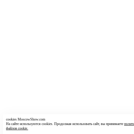
cookies MoscowShow.com
На сайте используются cookies. Продолжая использовать сайт, вы принимаете
полит
файлов cookie.