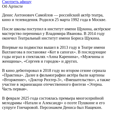
Cмотреть афишу
Об Артисте
Денис Антонович Самойлов — российский актёр театра,
кино и телевидения. Родился 25 марта 1992 года в Москве.
После школы поступил в институт имени Щукина, актёрское
мастерство перенимал у Владимира Иванова. В 2014 году
окончил Театральный институт имени Бориса Щукина.
Впервые на подмостки вышел в 2013 году в Театре имени
Вахтангова в постановке «Кот в сапогах». В последующие
годы играл в спектаклях «Анна Каренина», «Мужчины и
женщины», «Сергеев и городок» и других.
В кино дебютировал в 2018 году во втором сезоне сериала
«Практика». Далее в фильмографии актёра были картины
«Вторжение», «Доктор Рихтер-3», «Вмешательство», а также
участие в экранизации отечественного фэнтези «Этерна.
Часть первая».
В феврале 2025 года состоялась премьера многосерийной
мелодрамы «Натали и Александр» о поэте Пушкине и его
супруге Гончаровой. Персонажем Дениса был Нащекин.