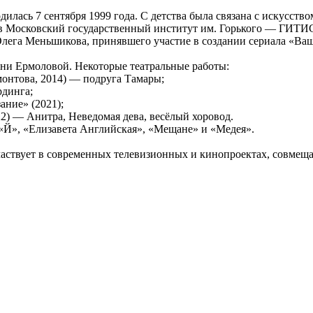
лась 7 сентября 1999 года. С детства была связана с искусством:
 в Московский государственный институт им. Горького — ГИТИС,
лега Меньшикова, принявшего участие в создании сериала «Ваш
ени Ермоловой. Некоторые театральные работы:
онтова, 2014) — подруга Тамары;
рдинга;
ание» (2021);
22) — Анитра, Неведомая дева, весёлый хоровод.
 «Й», «Елизавета Английская», «Мещане» и «Медея».
ствует в современных телевизионных и кинопроектах, совмещая