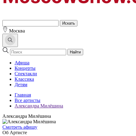
Москва
Найти
Афиша
Концерты
Спектакли
Классика
Детям
Главная
Все артисты
Александра Милёшина
Александра Милёшина
Cмотреть афишу
Об Артисте