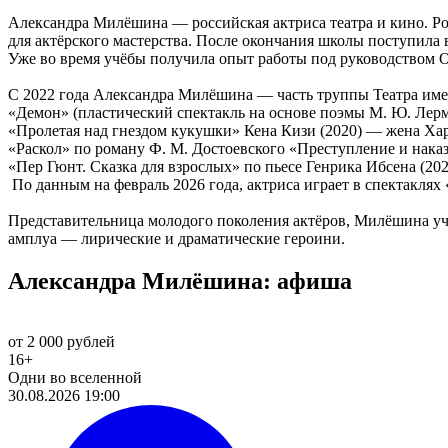
Александра Милёшина — российская актриса театра и кино. Роди
для актёрского мастерства. После окончания школы поступила
Уже во время учёбы получила опыт работы под руководством О
С 2022 года Александра Милёшина — часть труппы Театра им
«Демон» (пластический спектакль на основе поэмы М. Ю. Лерм
«Пролетая над гнездом кукушки» Кена Кизи (2020) — жена Ха
«Раскол» по роману Ф. М. Достоевского «Преступление и наказ
«Пер Гюнт. Сказка для взрослых» по пьесе Генрика Ибсена (20
По данным на февраль 2026 года, актриса играет в спектаклях
Представительница молодого поколения актёров, Милёшина уча
амплуа — лирические и драматические героини.
Александра Милёшина: афиша
от 2 000 рублей
16+
Одни во вселенной
30.08.2026 19:00